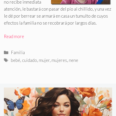
no recibe inmediata
atención, le bastará con pasar del pío al chillido, y una vez
le dé por berrear se armará en casa un tumulto de cuyos
efectos la familia no se recobrará por largos días.
Read more
Categorías
Familia
Etiquetas
bebé
,
cuidado
,
mujer
,
mujeres
,
nene