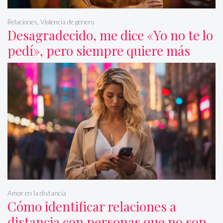
Relaciones
,
Violencia de género
Desagradecido, me dice «Yo no te lo
pedí», pero siempre quiere más
Amor en la distancia
Cómo identificar relaciones a
distancia con personas que no son