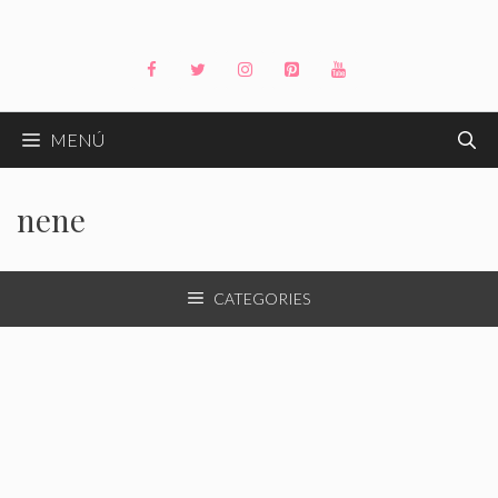
Saltar
al
contenido
MENÚ
nene
CATEGORIES