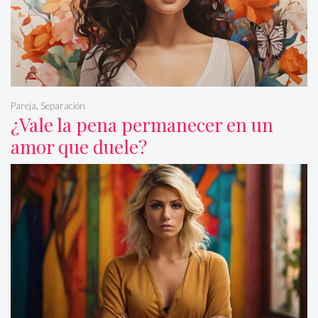
Pareja
,
Separación
¿Vale la pena permanecer en un
amor que duele?