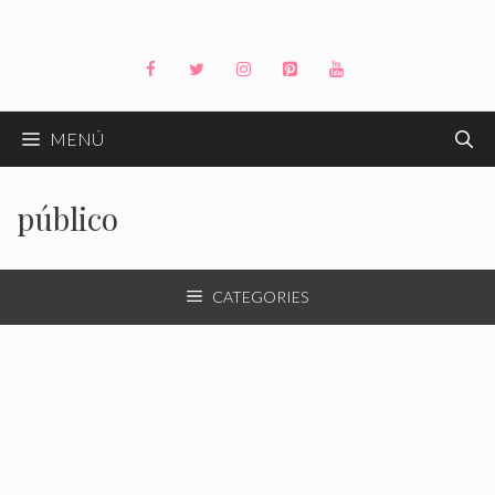
Saltar
al
contenido
MENÚ
público
CATEGORIES