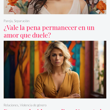
Pareja
,
Separación
¿Vale la pena permanecer en un
amor que duele?
Relaciones
,
Violencia de género