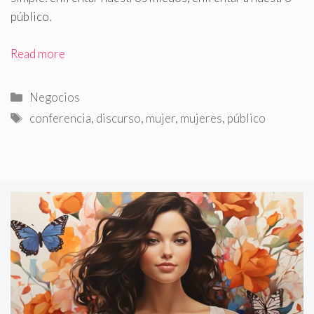
público.
Read more
Categorías
Negocios
Etiquetas
conferencia
,
discurso
,
mujer
,
mujeres
,
público