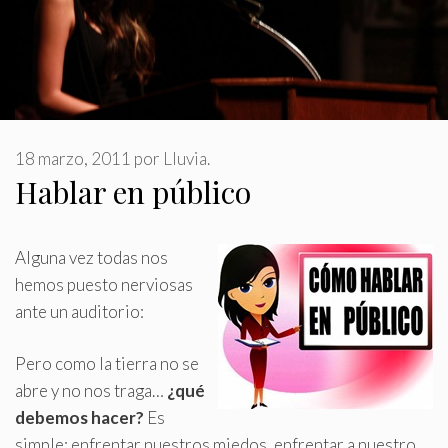
18 marzo, 2011
por
Lluvia.
Hablar en público
Alguna vez todas nos
hemos puesto nerviosas
ante un auditorio:
Pero como la tierra no se
abre y no nos traga…
¿qué
debemos hacer?
Es
simple: enfrentar nuestros miedos, enfrentar a nuestro