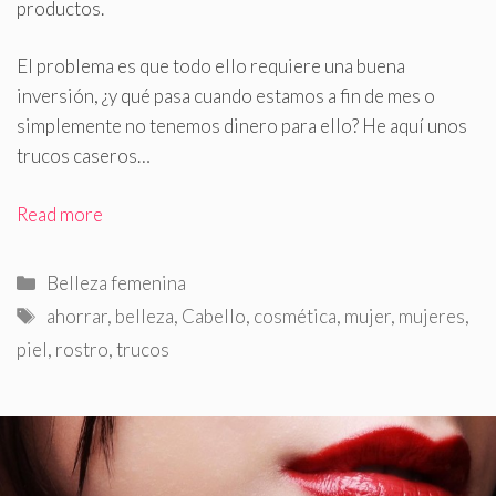
productos
.
El problema es que todo ello requiere una buena
inversión, ¿y qué pasa cuando estamos a fin de mes o
simplemente no tenemos dinero para ello? He aquí unos
trucos caseros…
Read more
Categorías
Belleza femenina
Etiquetas
ahorrar
,
belleza
,
Cabello
,
cosmética
,
mujer
,
mujeres
,
piel
,
rostro
,
trucos