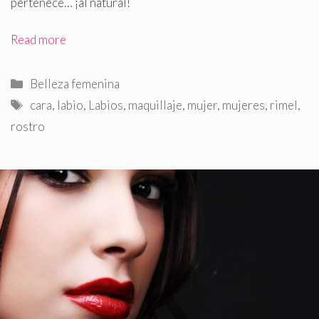
pertenece… ¡al natural!
Read more
Categorías
Belleza femenina
Etiquetas
cara
,
labio
,
Labios
,
maquillaje
,
mujer
,
mujeres
,
rimel
,
rostro