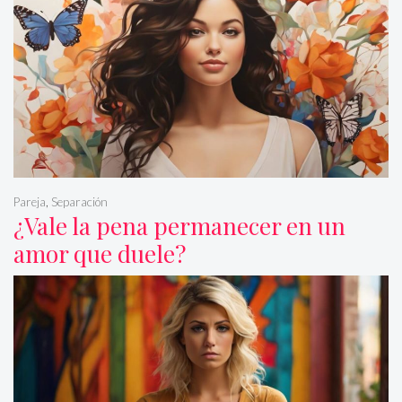
Pareja
,
Separación
¿Vale la pena permanecer en un
amor que duele?