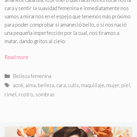
cara y sentir la suavidad femenina e inmediatamente nos
vamos a mirarnos en el espejo que tenemos más próximo
para poder comprobar si amaneció bello, o si nos nació
una pequeña imperfección por la cual, nos tiramos a
matar, dando gritos al cielo:
Read more
Categorías
Belleza femenina
Etiquetas
acné
,
alma
,
belleza
,
cara
,
cutis
,
maquillaje
,
mujer
,
piel
,
rimel
,
rostro
,
sombras