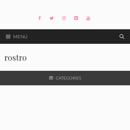
Saltar
al
contenido
MENÚ
rostro
CATEGORIES