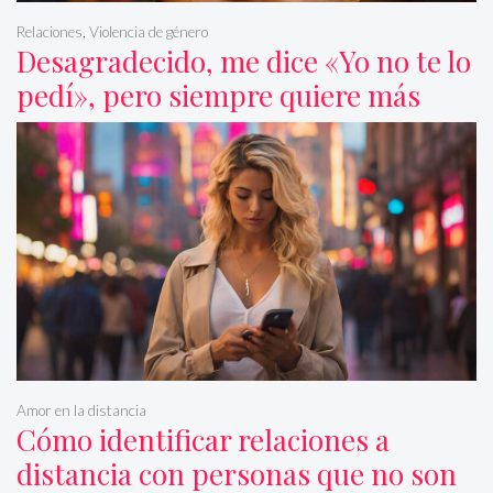
Relaciones
,
Violencia de género
Desagradecido, me dice «Yo no te lo
pedí», pero siempre quiere más
Amor en la distancia
Cómo identificar relaciones a
distancia con personas que no son