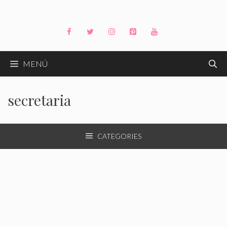
Saltar
al
contenido
MENÚ
secretaria
CATEGORIES