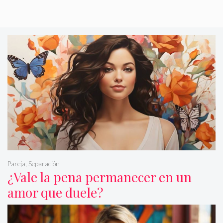
Pareja
,
Separación
¿Vale la pena permanecer en un
amor que duele?