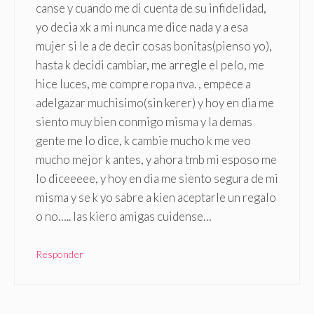
canse y cuando me di cuenta de su infidelidad,
yo decia xk a mi nunca me dice nada y a esa
mujer si le a de decir cosas bonitas(pienso yo),
hasta k decidi cambiar, me arregle el pelo, me
hice luces, me compre ropa nva. , empece a
adelgazar muchisimo(sin kerer) y hoy en dia me
siento muy bien conmigo misma y la demas
gente me lo dice, k cambie mucho k me veo
mucho mejor k antes, y ahora tmb mi esposo me
lo diceeeee, y hoy en dia me siento segura de mi
misma y se k yo sabre a kien aceptarle un regalo
o no….. las kiero amigas cuidense…
Responder