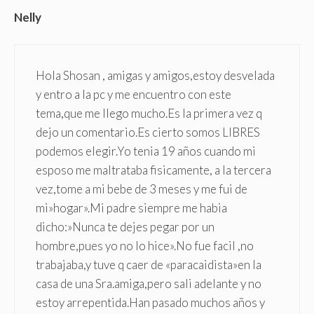
Nelly
Hola Shosan , amigas y amigos,estoy desvelada
y entro a la pc y me encuentro con este
tema,que me llego mucho.Es la primera vez q
dejo un comentario.Es cierto somos LIBRES
podemos elegir.Yo tenia 19 años cuando mi
esposo me maltrataba fisicamente, a la tercera
vez,tome a mi bebe de 3 meses y me fui de
mi»hogar».Mi padre siempre me habia
dicho:»Nunca te dejes pegar por un
hombre,pues yo no lo hice».No fue facil ,no
trabajaba,y tuve q caer de «paracaidista»en la
casa de una Sra.amiga,pero sali adelante y no
estoy arrepentida.Han pasado muchos años y