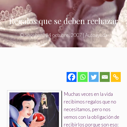
Regalos que se deben rechazar
©
Shoshan
|
24 octubre, 2007
|
Autoayuda
Muchas veces en la vida
recibimos regalos que no
necesitamos, pero nos
vemos con la obligación de
recibirlos porque son eso: