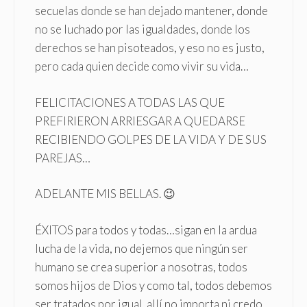
secuelas donde se han dejado mantener, donde
no se luchado por las igualdades, donde los
derechos se han pisoteados, y eso no es justo,
pero cada quien decide como vivir su vida…
FELICITACIONES A TODAS LAS QUE
PREFIRIERON ARRIESGAR A QUEDARSE
RECIBIENDO GOLPES DE LA VIDA Y DE SUS
PAREJAS…
ADELANTE MIS BELLAS. 😉
ÉXITOS para todos y todas…sigan en la ardua
lucha de la vida, no dejemos que ningún ser
humano se crea superior a nosotras, todos
somos hijos de Dios y como tal, todos debemos
ser tratados por igual..allí no importa ni credo,