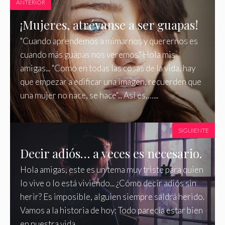
ANTERIOR
¡Mujeres, atrévanse a ser guapas!
"Cuando aprendemos a mimarnos y querernos es
cuando más guapas nos veremos" Hola mis
amigas... "Como en todas las cosas de la vida, hay
que empezar a edificar una imagen, recuerden que
una mujer no nace, se hace"... Así es,…...
SIGUIENTE
Decir adiós… a veces es necesario.
Hola amigas, este es un tema muy triste para quien
lo vive o lo está viviendo... ¿Cómo decir adiós sin
herir? Es imposible, alguien siempre saldrá herido.
Vamos a la historia de hoy: Todo parecía estar bien
en nuestra vida…...