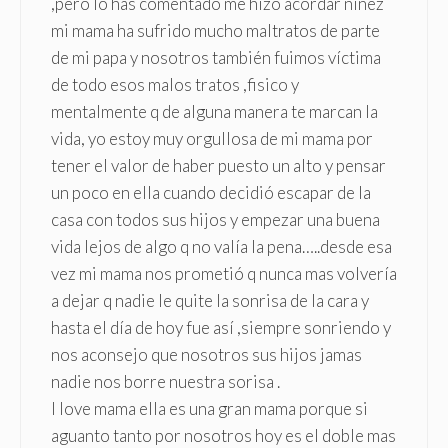
,pero lo has comentado me hizo acordar niñez
mi mama ha sufrido mucho maltratos de parte
de mi papa y nosotros también fuimos víctima
de todo esos malos tratos ,fisico y
mentalmente q de alguna manera te marcan la
vida, yo estoy muy orgullosa de mi mama por
tener el valor de haber puesto un alto y pensar
un poco en ella cuando decidió escapar de la
casa con todos sus hijos y empezar una buena
vida lejos de algo q no valía la pena…..desde esa
vez mi mama nos prometió q nunca mas volvería
a dejar q nadie le quite la sonrisa de la cara y
hasta el día de hoy fue así ,siempre sonriendo y
nos aconsejo que nosotros sus hijos jamas
nadie nos borre nuestra sorisa .
I love mama ella es una gran mama porque si
aguanto tanto por nosotros hoy es el doble mas