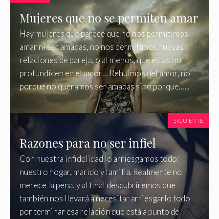
Mujeres que no se permiten amar
Hay mujeres que parece que no nos permitimos
amar ni ser amadas, no nos permitimos nuevas
relaciones de pareja, o al menos, que estas no
profundicen en el amor… Rehuimos del amor, no
porque no queramos ser amadas sino porque…...
SIGUIENTE
Razones para no ser infiel
Con nuestra infidelidad lo arriesgamos todo:
nuestro hogar, marido y familia. Realmente no
merece la pena, y al final descubriremos que
también nos llevará a necesitar arriesgarlo todo
por terminar esa relación que está a punto de