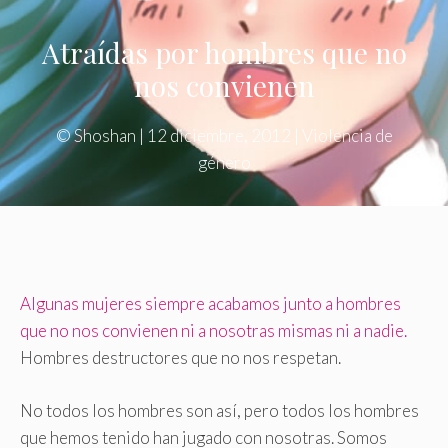
Atraídas por hombres que no
nos convienen
©
Shoshan
|
12 diciembre, 2012
|
Violencia de
género
Algunas mujeres siempre acabamos junto a hombres
que no nos convienen ni a nosotras mismas ni a nadie.
Hombres destructores que no nos respetan.
No todos los hombres son así, pero todos los hombres
que hemos tenido han jugado con nosotras. Somos