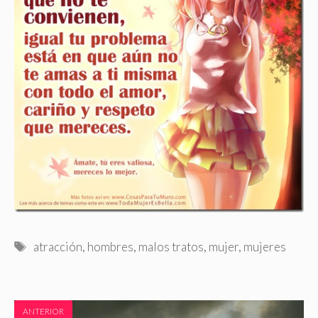
Etiquetas
atracción
,
hombres
,
malos tratos
,
mujer
,
mujeres
ANTERIOR