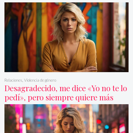
Relaciones
,
Violencia de género
Desagradecido, me dice «Yo no te lo
pedí», pero siempre quiere más