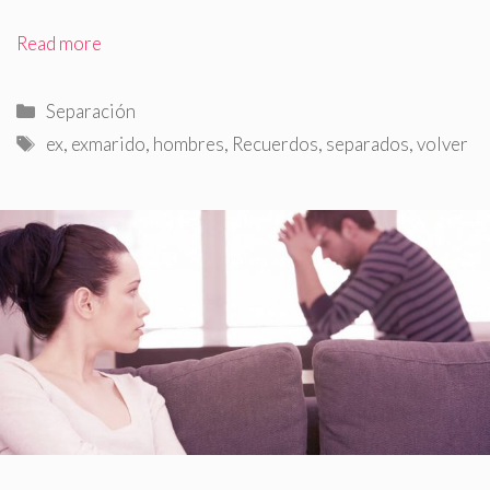
Read more
Categorías
Separación
Etiquetas
ex
,
exmarido
,
hombres
,
Recuerdos
,
separados
,
volver