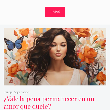
+ MÁS
Pareja
,
Separación
¿Vale la pena permanecer en un
amor que duele?