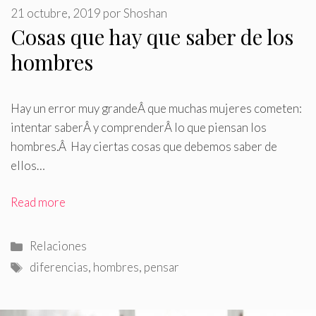
21 octubre, 2019
por
Shoshan
Cosas que hay que saber de los
hombres
Hay un error muy g
randeÂ
que muchas mujeres cometen:
intentar saberÂ
y comprenderÂ
lo que piensan los
hombres
.
Â
Hay ciertas cosas que debemos saber de
ellos…
Read more
Categorías
Relaciones
Etiquetas
diferencias
,
hombres
,
pensar