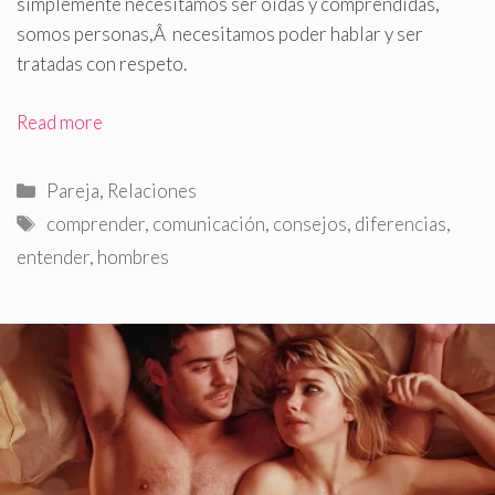
simplemente necesitamos ser oídas y comprendidas,
somos personas,Â necesitamos poder hablar y ser
tratadas con respeto.
Read more
Categorías
Pareja
,
Relaciones
Etiquetas
comprender
,
comunicación
,
consejos
,
diferencias
,
entender
,
hombres