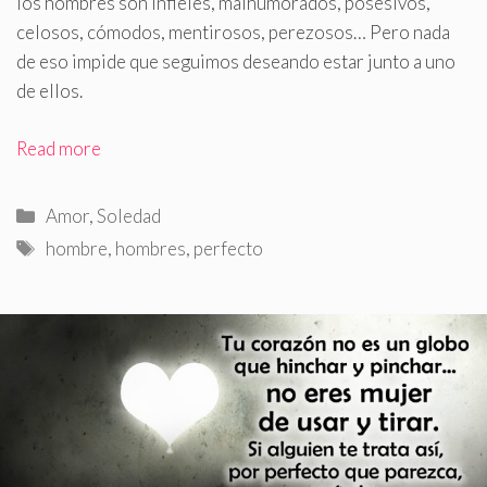
los hombres son infieles, malhumorados, posesivos,
celosos, cómodos, mentirosos, perezosos… Pero nada
de eso impide que seguimos deseando estar junto a uno
de ellos
.
Read more
Categorías
Amor
,
Soledad
Etiquetas
hombre
,
hombres
,
perfecto