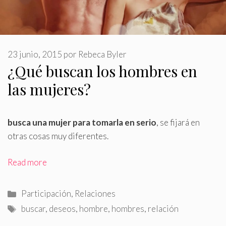
23 junio, 2015
por
Rebeca Byler
¿Qué buscan los hombres en
las mujeres?
busca una mujer para tomarla en serio
, se fijará en
otras cosas muy diferentes.
Read more
Categorías
Participación
,
Relaciones
Etiquetas
buscar
,
deseos
,
hombre
,
hombres
,
relación