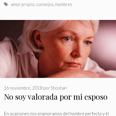
Etiquetas
amor propio
,
consejos
,
hombres
16 noviembre, 2018
por
Shoshan
No soy valorada por mi esposo
En ocasiones nos enamoramos del hombre perfecto y él