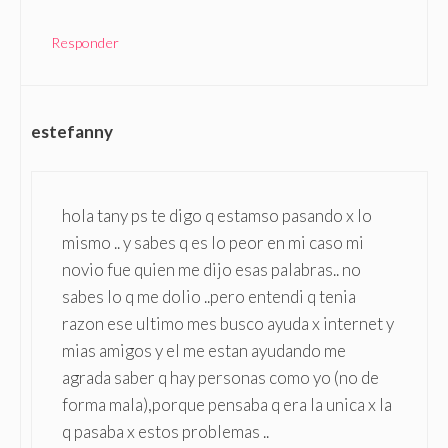
Responder
estefanny
hola tany ps te digo q estamso pasando x lo
mismo .. y sabes q es lo peor en mi caso mi
novio fue quien me dijo esas palabras.. no
sabes lo q me dolio ..pero entendi q tenia
razon ese ultimo mes busco ayuda x internet y
mias amigos y el me estan ayudando me
agrada saber q hay personas como yo (no de
forma mala),porque pensaba q era la unica x la
q pasaba x estos problemas ..