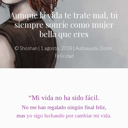
Aunque la vida te trate mal, tú
siempre sonríe como mujer
bella que eres
©
Shoshan
|
1 agosto, 2018
|
Autoayuda
,
Dolor
,
Felicidad
“
Mi vida no ha sido fácil.
No me han regalado ningún final feliz,
mas
yo sigo luchando por cambiar mi vida.