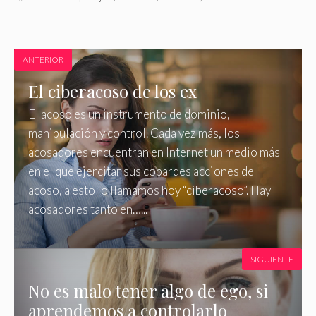
ANTERIOR
El ciberacoso de los ex
El acoso es un instrumento de dominio,
manipulación y control. Cada vez más, los
acosadores encuentran en Internet un medio más
en el que ejercitar sus cobardes acciones de
acoso, a esto lo llamamos hoy “ciberacoso”. Hay
acosadores tanto en…...
SIGUIENTE
No es malo tener algo de ego, si
aprendemos a controlarlo