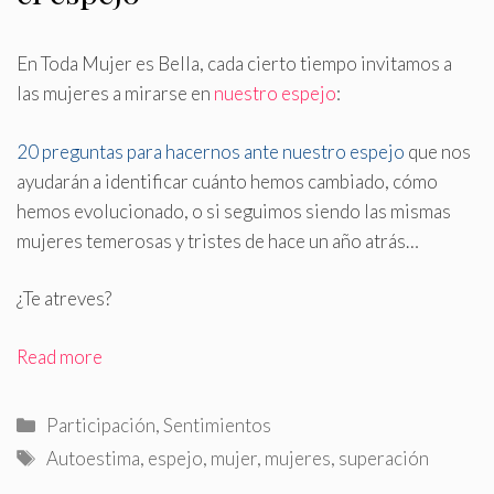
En Toda Mujer es Bella, cada cierto tiempo invitamos a
las mujeres a mirarse en
nuestro espejo
:
20 preguntas para hacernos ante nuestro espejo
que nos
ayudarán a identificar cuánto hemos cambiado, cómo
hemos evolucionado, o si seguimos siendo las mismas
mujeres temerosas y tristes de hace un año atrás…
¿Te atreves?
Read more
Categorías
Participación
,
Sentimientos
Etiquetas
Autoestima
,
espejo
,
mujer
,
mujeres
,
superación