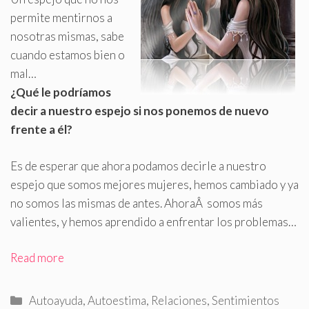
permite mentirnos a
nosotras mismas, sabe
cuando estamos bien o
mal…
¿Qué le podríamos
decir a nuestro espejo si nos ponemos de nuevo
frente a él?
Es de esperar que ahora podamos decirle a nuestro
espejo que somos mejores mujeres, hemos cambiado y ya
no somos las mismas de antes. AhoraÂ somos más
valientes, y hemos aprendido a enfrentar los problemas…
Read more
Categorías
Autoayuda
,
Autoestima
,
Relaciones
,
Sentimientos