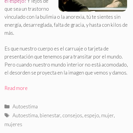
el espejo?
Y lejos de
que sea un trastorno
vinculado con la bulimia o la anorexia, tú te sientes sin
energía, desarreglada, falta de gracia, y hasta con kilos de
más
.
Es que nuestro cuerpo es el carruaje o tarjeta de
presentación que tenemos para transitar por el mundo.
Pero cuando nuestro mundo interior no está acomodado,
el desorden se proyecta en la imagen que vemos y damos
.
Read more
Categorías
Autoestima
Etiquetas
Autoestima
,
bienestar
,
consejos
,
espejo
,
mujer
,
mujeres