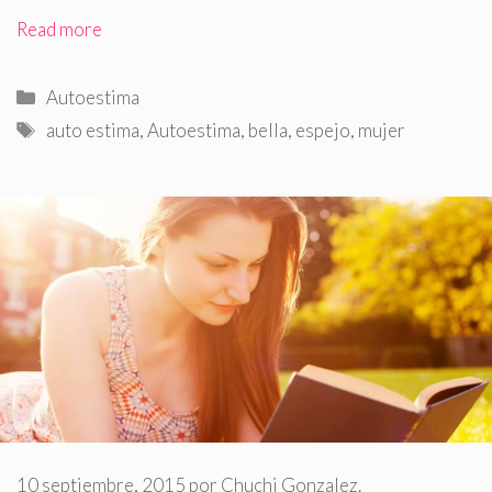
Read more
Categorías
Autoestima
Etiquetas
auto estima
,
Autoestima
,
bella
,
espejo
,
mujer
10 septiembre, 2015
por
Chuchi Gonzalez.