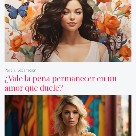
Pareja
,
Separación
¿Vale la pena permanecer en un
amor que duele?