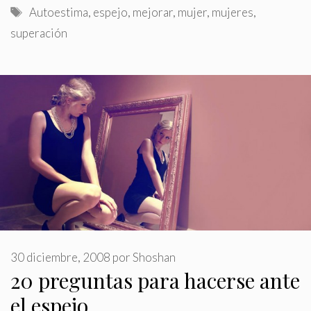
Etiquetas
Autoestima
,
espejo
,
mejorar
,
mujer
,
mujeres
,
superación
30 diciembre, 2008
por
Shoshan
20 preguntas para hacerse ante
el espejo