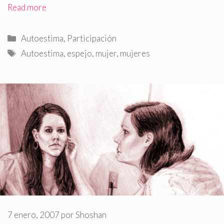
Read more
Categorías
Autoestima
,
Participación
Etiquetas
Autoestima
,
espejo
,
mujer
,
mujeres
7 enero, 2007
por
Shoshan