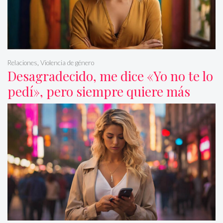
Relaciones
,
Violencia de género
Desagradecido, me dice «Yo no te lo
pedí», pero siempre quiere más