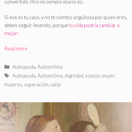
convertido.
Pero no siempre ocurre así.
Si ese es tu caso, y no te sientes orgullosa por quien eres,
debes seguir leyendo, porque
tu vida podría cambiar a
mejor:
Read more
Categorías
Autoayuda
,
Autoestima
Etiquetas
Autoayuda
,
Autoestima
,
dignidad
,
espejo
,
mujer
,
mujeres
,
superación
,
valor