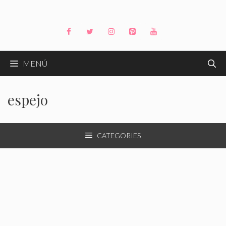
Saltar
al
contenido
MENÚ
espejo
CATEGORIES