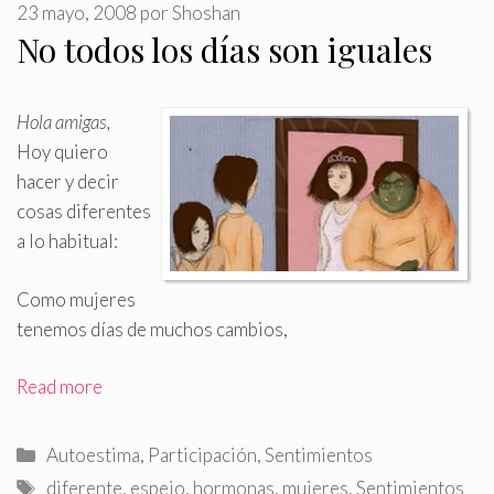
23 mayo, 2008
por
Shoshan
No todos los días son iguales
Hola amigas,
Hoy quiero
hacer y decir
cosas diferentes
a lo habitual:
Como mujeres
tenemos días de muchos cambios,
Read more
Categorías
Autoestima
,
Participación
,
Sentimientos
Etiquetas
diferente
,
espejo
,
hormonas
,
mujeres
,
Sentimientos