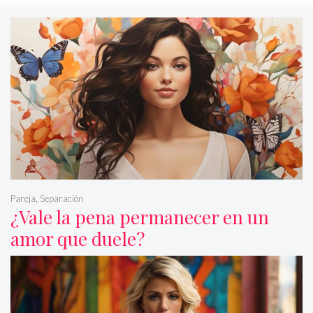
Pareja
,
Separación
¿Vale la pena permanecer en un
amor que duele?