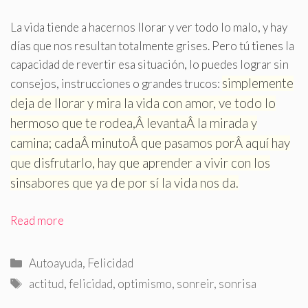
La vida tiende a hacernos llorar y ver todo lo malo, y hay
días que nos resultan totalmente grises
.
Pero tú tienes la
capacidad de revertir esa situación, lo puedes lograr sin
simplemente
consejos, instrucciones o grandes trucos:
deja de llorar y mira la vida con amor, ve todo lo
hermoso que te rodea,Â levantaÂ la mirada y
camina; cadaÂ minutoÂ que pasamos porÂ aquí hay
que disfrutarlo, hay que aprender a vivir con los
sinsabores que ya de por sí la vida nos da.
Read more
Categorías
Autoayuda
,
Felicidad
Etiquetas
actitud
,
felicidad
,
optimismo
,
sonreir
,
sonrisa