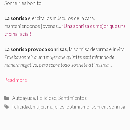
Sonreír es bonito
.
La sonrisa
ejercita los músculos de la cara,
manteniéndonos jóvenes…
¡Una sonrisa es mejor que una
crema facial!
La sonrisa provoca sonrisas,
la sonrisa desarma e invita.
Prueba sonreír a una mujer que quizá te está mirando de
manera negativa, pero sobre todo, sonríete a ti misma…
Read more
Categorías
Autoayuda
,
Felicidad
,
Sentimientos
Etiquetas
felicidad
,
mujer
,
mujeres
,
optimismo
,
sonreir
,
sonrisa