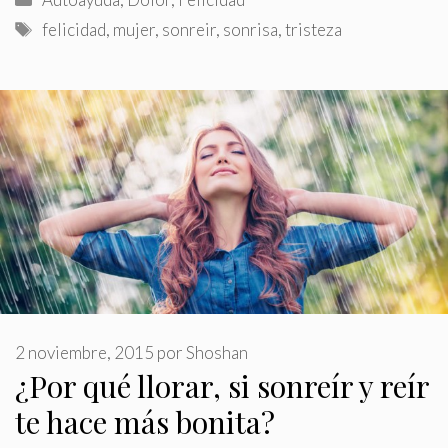
Etiquetas
felicidad
,
mujer
,
sonreir
,
sonrisa
,
tristeza
2 noviembre, 2015
por
Shoshan
¿Por qué llorar, si sonreír y reír
te hace más bonita?