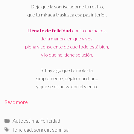
Deja que la sonrisa adorne tu rostro,
que tu mirada trasluzca esa paz interior.
Llénate de felicidad
con lo que haces,
de la manera en que vives:
plena y consciente de que todo está bien,
y lo que no, tiene solución.
Si hay algo que te molesta,
simplemente, déjalo marchar…
y que se disuelva con el viento.
Read more
Categorías
Autoestima
,
Felicidad
Etiquetas
felicidad
,
sonreir
,
sonrisa