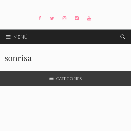
Saltar
al
contenido
MENÚ
sonrisa
CATEGORIES