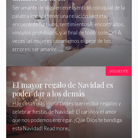
Ser amante de alguien en el sentido coloquial de la
palabra implica tener una relación secreta,
encuentros furtivos, sentimientosÂ encontrados,
vínculos prohibidos, y al final de todo: soledad. A
veces las mujeres cometemos el peor de los
errores: ser amante…...
SIGUIENTE
El mayor regalo de Navidad es
poder dar a los demás
Hay cosas más importantes que recibir regalos y
celebrar fiestas de Navidad: El cariño y el amor
que nos podemos entregar. ¡Que Dios te bendiga
esta Navidad! Read more...