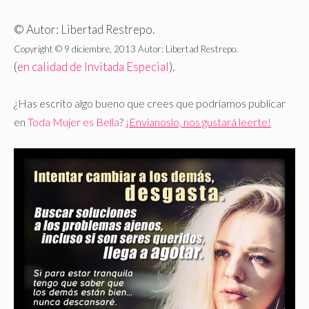
© Autor: Libertad Restrepo.
Copyright © 9 diciembre, 2013 Autor: Libertad Restrepo.
(
en calidad de Invitada Especial
).
¿Has escrito algo bueno que crees que podríamos publicar
en
Toda Mujer es Bella
?
¡Envíanoslo, nos gustará leerte!