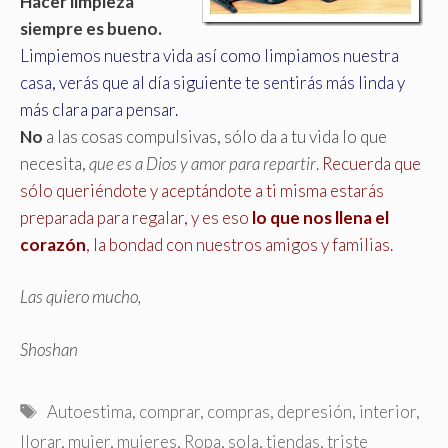
Hacer limpieza
siempre es bueno.
Limpiemos nuestra vida así como limpiamos nuestra
casa, verás que al día siguiente te sentirás más linda y
más clara para pensar.
No
a las cosas compulsivas, sólo da a tu vida lo que
necesita,
que es a Dios y amor para repartir
.
Recuerda que
sólo queriéndote y aceptándote a ti misma estarás
preparada para regalar, y es eso
lo que nos llena el
corazón
, la bondad con nuestros amigos y familias.
Las quiero mucho,
Shoshan
Etiquetas
Autoestima
,
comprar
,
compras
,
depresión
,
interior
,
llorar
,
mujer
,
mujeres
,
Ropa
,
sola
,
tiendas
,
triste