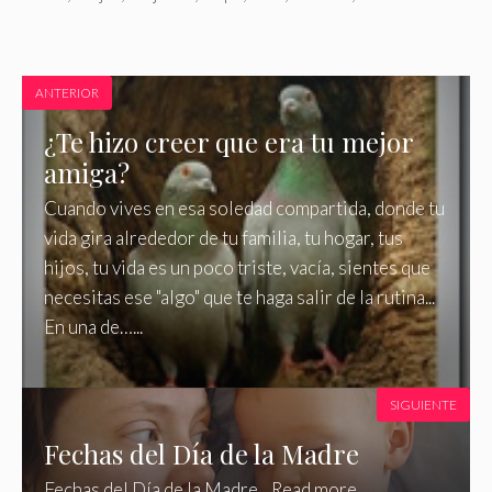
ANTERIOR
¿Te hizo creer que era tu mejor
amiga?
Cuando vives en esa soledad compartida, donde tu
vida gira alrededor de tu familia, tu hogar, tus
hijos, tu vida es un poco triste, vacía, sientes que
necesitas ese "algo" que te haga salir de la rutina...
En una de…...
SIGUIENTE
Fechas del Día de la Madre
Fechas del Día de la Madre... Read more...