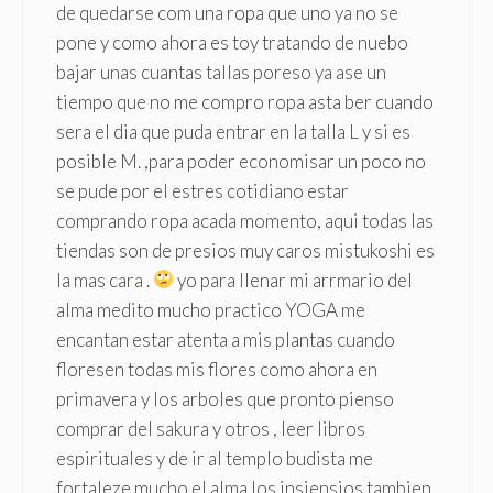
de quedarse com una ropa que uno ya no se
pone y como ahora es toy tratando de nuebo
bajar unas cuantas tallas poreso ya ase un
tiempo que no me compro ropa asta ber cuando
sera el dia que puda entrar en la talla L y si es
posible M. ,para poder economisar un poco no
se pude por el estres cotidiano estar
comprando ropa acada momento, aqui todas las
tiendas son de presios muy caros mistukoshi es
la mas cara .
yo para llenar mi arrmario del
alma medito mucho practico YOGA me
encantan estar atenta a mis plantas cuando
floresen todas mis flores como ahora en
primavera y los arboles que pronto pienso
comprar del sakura y otros , leer libros
espirituales y de ir al templo budista me
fortaleze mucho el alma los insiensios tambien