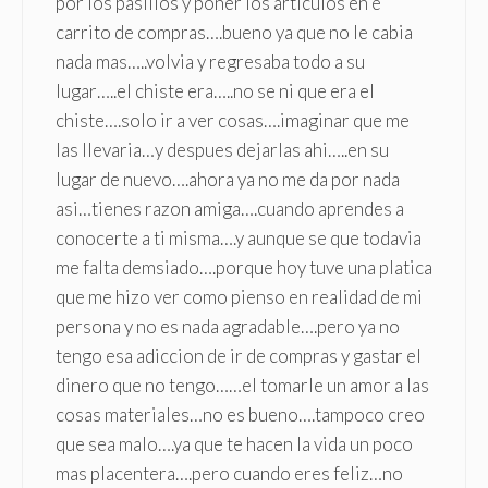
por los pasillos y poner los articulos en e
carrito de compras….bueno ya que no le cabia
nada mas…..volvia y regresaba todo a su
lugar…..el chiste era…..no se ni que era el
chiste….solo ir a ver cosas….imaginar que me
las llevaria…y despues dejarlas ahi…..en su
lugar de nuevo….ahora ya no me da por nada
asi…tienes razon amiga….cuando aprendes a
conocerte a ti misma….y aunque se que todavia
me falta demsiado….porque hoy tuve una platica
que me hizo ver como pienso en realidad de mi
persona y no es nada agradable….pero ya no
tengo esa adiccion de ir de compras y gastar el
dinero que no tengo……el tomarle un amor a las
cosas materiales…no es bueno….tampoco creo
que sea malo….ya que te hacen la vida un poco
mas placentera….pero cuando eres feliz…no