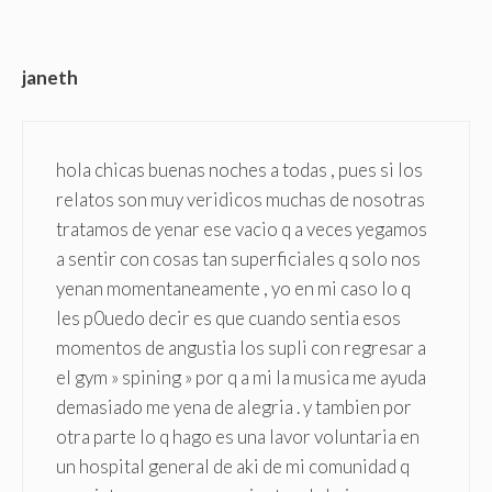
janeth
hola chicas buenas noches a todas , pues si los
relatos son muy veridicos muchas de nosotras
tratamos de yenar ese vacio q a veces yegamos
a sentir con cosas tan superficiales q solo nos
yenan momentaneamente , yo en mi caso lo q
les p0uedo decir es que cuando sentia esos
momentos de angustia los supli con regresar a
el gym » spining » por q a mi la musica me ayuda
demasiado me yena de alegria . y tambien por
otra parte lo q hago es una lavor voluntaria en
un hospital general de aki de mi comunidad q