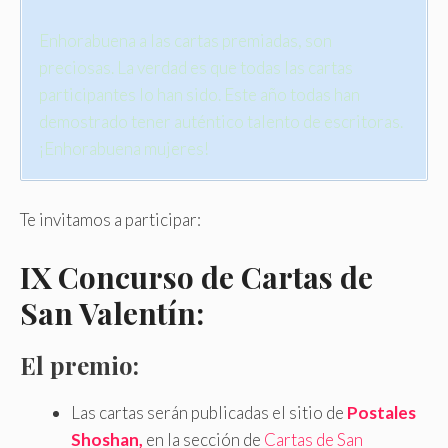
Enhorabuena a las cartas premiadas, son
preciosas
.
La verdad es que todas las cartas
participantes lo han sido. Este año todas han
demostrado tener auténtico talento de escritoras.
¡Enhorabuena mujeres!
Te invitamos a participar:
IX Concurso de Cartas de
San Valentín:
El premio:
Las cartas serán publicadas el sitio de
Postales
Shoshan,
en la sección de
Cartas de San