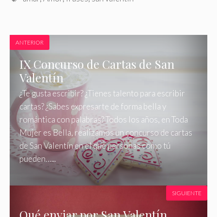
ANTERIOR
IX Concurso de Cartas de San
Valentín
¿Te gusta escribir? ¿Tienes talento para escribir
cartas? ¿Sabes expresarte de forma bella y
romántica con palabras? Todos los años, en Toda
Mujer es Bella, realizamos un concurso de cartas
de San Valentín en el que personas como tú
pueden…...
SIGUIENTE
Qué enviar por San Valentín