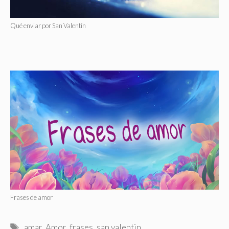
Qué enviar por San Valentín
Frases de amor
Etiquetas
amar
,
Amor
,
frases
,
san valentin