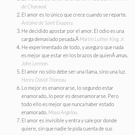
de Charaval.
El amor es lo único que crece cuando se reparte.
Antoine de Saint Exupery.
He decidido apostar por el amor
.
El odio es una
carga demasiado pesada.Â
Martin Luther King, Jr.
He experimentado de todo, y aseguro que nada
es mejor que estar en los brazos de quienÂ amas.
John Lennon.
El amor no sólo debe ser una llama, sino una luz.
Henry David Thoreau.
Lo mejor es enamorarse, lo segundo estar
enamorado, lo peor es desenamorarse. Pero
todo ello es mejor que nunca haber estado
enamorado.
Maya Angelou.
El amor es invisible y entra y sale por donde
quiere, sin que nadie le pida cuenta de sus