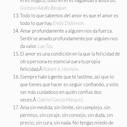
él es ilógico, todo en él es vaguedad y absurdo.
Gustavo Adolfo Bécquer.
Todo lo que sabemos del amor es que el amor es
todo lo que hay.
Emily Dickinson.
Amar profundamente a alguien nos da fuerza.
Sentirse amado profundamente por alguien nos
da valor.
Lao Tzu.
El amor es una condición en la que la felicidad de
otra persona es esencial para tu propia
felicidad.Â
Robert A. Heinlein.
Siempre habrá gente que te lastime, así que lo
que tienes que hacer es seguir confiando, y solo
ser más cuidadoso en quién confías dos
veces.Â
Gabriel García Márquez.
Ama sin medida, sin límite, sin complejo, sin
permiso, sin coraje, sin consejo, sin duda, sin
precio, sin cura, sin nada. No tengas miedo de