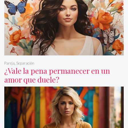
Pareja
,
Separación
¿Vale la pena permanecer en un
amor que duele?