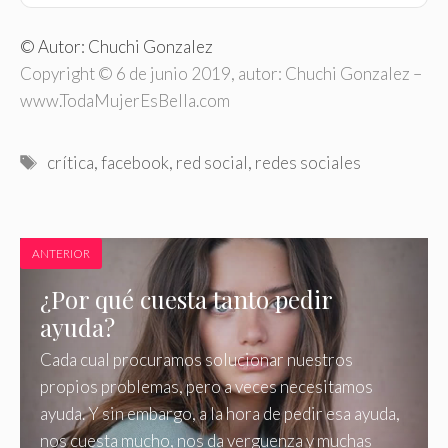
© Autor: Chuchi Gonzalez
Copyright © 6 de junio 2019, autor: Chuchi Gonzalez –
www.TodaMujerEsBella.com
Etiquetas
crítica
,
facebook
,
red social
,
redes sociales
ANTERIOR
¿Por qué cuesta tanto pedir
ayuda?
Cada cual procuramos solucionar nuestros
propios problemas, pero a veces necesitamos
ayuda. Y sin embargo, a la hora de pedir esa ayuda,
nos cuesta mucho, nos da verguenza y muchas