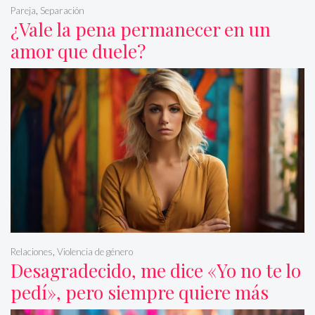
Pareja
,
Separación
¿Vale la pena permanecer en un
amor que duele?
Relaciones
,
Violencia de género
Desagradecido, me dice «Yo no te lo
pedí», pero siempre quiere más