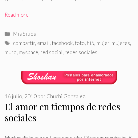
Read more
Categorías
Mis Sitios
Etiquetas
compartir
,
email
,
facebook
,
foto
,
hi5
,
mujer
,
mujeres
,
muro
,
myspace
,
red social
,
redes sociales
16 julio, 2010
por
Chuchi Gonzalez.
El amor en tiempos de redes
sociales
Muchos dirán que no
.
Unos por pudor. Otros por convicción. Y