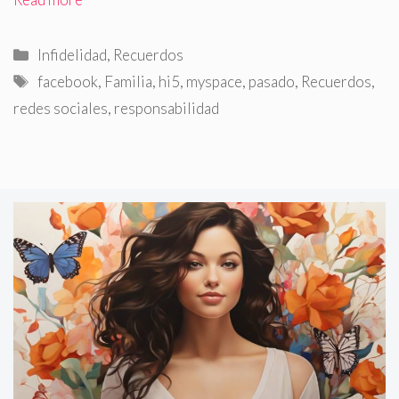
Categorías
Infidelidad
,
Recuerdos
Etiquetas
facebook
,
Familia
,
hi5
,
myspace
,
pasado
,
Recuerdos
,
redes sociales
,
responsabilidad