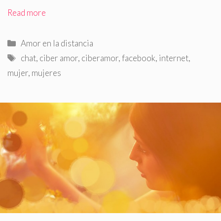
Read more
Categorías
Amor en la distancia
Etiquetas
chat
,
ciber amor
,
ciberamor
,
facebook
,
internet
,
mujer
,
mujeres