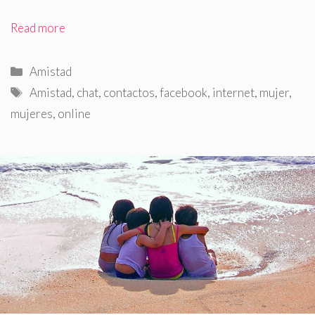
Read more
Categorías
Amistad
Etiquetas
Amistad
,
chat
,
contactos
,
facebook
,
internet
,
mujer
,
mujeres
,
online