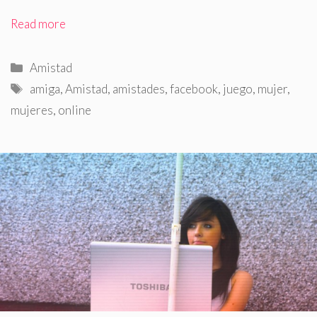
Read more
Categorías
Amistad
Etiquetas
amiga
,
Amistad
,
amistades
,
facebook
,
juego
,
mujer
,
mujeres
,
online