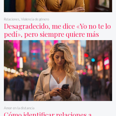
Relaciones
,
Violencia de género
Desagradecido, me dice «Yo no te lo
pedí», pero siempre quiere más
Amor en la distancia
Cómo identificar relaciones a