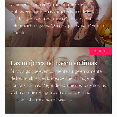
vamos entrando en la tradición de celebrar
Halloween que es más característico de Estados
Unidos. ¿Te asusta esta fecha? ¿Te parece una
celebración negativa? ¿Crees que es malo? En este
artículo…...
SIGUIENTE
Las mujeres no nacen víctimas
Si hay algo que eventualmente surge en la mente
de los hombres, es la idea de que las mujeres
somos víctimas. Mejor dicho, que nos hacemos las
víctimas, que de algún u otro modo, es una
característica propia del sexo…...