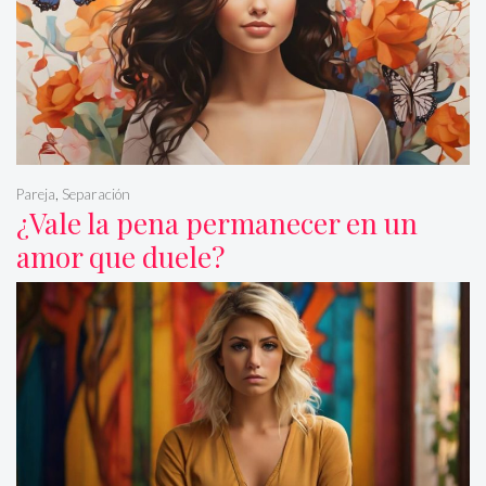
Pareja
,
Separación
¿Vale la pena permanecer en un
amor que duele?