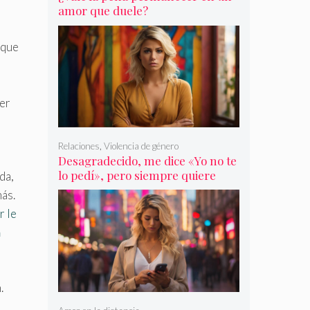
amor que duele?
 que
cer
Relaciones
,
Violencia de género
Desagradecido, me dice «Yo no te
lo pedí», pero siempre quiere
ida,
más
más.
r le
a
.