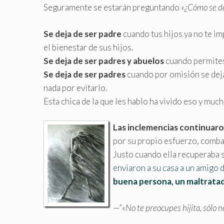
Seguramente se estarán preguntando
«¿Cómo se de
Se deja de ser padre
cuando tus hijos ya no te i
el bienestar de sus hijos.
Se deja de ser padres y abuelos
cuando permites 
Se deja de ser padres
cuando por omisión se deja 
nada por evitarlo
.
Esta chica de la que les hablo ha vivido eso y mu
Las inclemencias continuar
por su propio esfuerzo, combati
Justo cuando ella recuperaba s
enviaron a su casa a un amigo d
buena persona, un maltratad
—”
«No te preocupes hijita, sólo 