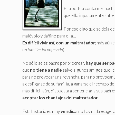
Ella podría contarme muchas
que ella injustamente sufre
Por eso digo que se deja de
malévolo y dañino para ella…
Es difícil vivir así, con un maltratador
; más aún 
un familiar inconfesado
).
No sólo se es padre por procrear,
hay que ser pa
que
no tiene a nadie
salvo algunos amigos que le 
para no provocar una revancha, para no provocar 
a desligarse de su familia, a ganarse el rechazo de
más difícil aún, dispuesta a sentenciar a sus padr
aceptar los chantajes del maltratador
.
Esta historia es muy
verídica
, no hay nada exager