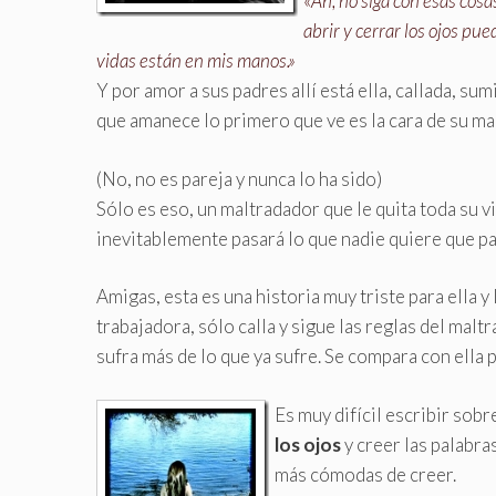
«
Ah, no siga con esas cos
abrir y cerrar los ojos pu
vidas están en mis manos.»
Y por amor a sus padres allí está ella, callada, su
que amanece lo primero que ve es la cara de su ma
(No, no es pareja y nunca lo ha sido)
Sólo es eso, un maltradador que le quita toda su v
inevitablemente pasará lo que nadie quiere que p
Amigas, esta es una historia muy triste para ella y
trabajadora, sólo calla y sigue las reglas del mal
sufra más de lo que ya sufre. Se compara con ella 
Es muy difícil escribir sobr
los ojos
y creer las palabra
más cómodas de creer.