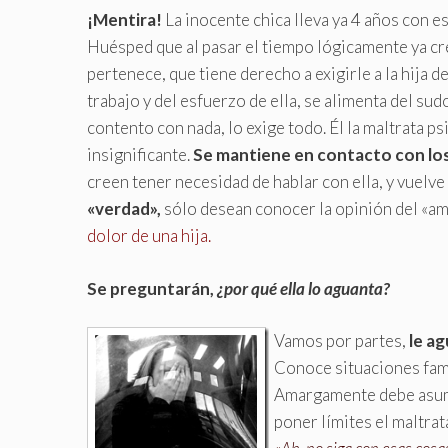
¡Mentira!
La inocente chica lleva ya 4 años con e
Huésped que al pasar el tiempo lógicamente ya cre
pertenece, que tiene derecho a exigirle a la hija 
trabajo y del esfuerzo de ella, se alimenta del sudo
contento con nada, lo exige todo. Él la maltrata p
insignificante.
Se mantiene en contacto con los
creen tener necesidad de hablar con ella, y vuelve 
«verdad»,
sólo desean conocer la opinión del «am
dolor de una hija.
Se preguntarán,
¿por qué ella lo aguanta?
Vamos por partes,
le ag
Conoce situaciones famil
Amargamente debe asumir
poner límites el maltrat