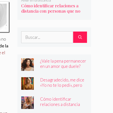
Amor en la distancia
Cómo identificar relaciones a
distancia con personas que no
son quienes dicen ser
Buscar:
a no
de la
 el
¿Vale la pena permanecer
en un amor que duele?
Desagradecido, me dice
«Yo no te lo pedí», pero
siempre quiere más
Cómo identificar
relaciones a distancia
con personas que no son