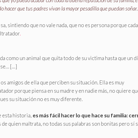
as que yo puedo acabar con toda la buena reputación de su familia, 
edo hacer que tus padres vivan la mayor pesadilla que puedan soñar.
misa, sintiendo que no vale nada, que no es persona porque cada
ltratador
.
ida como un animal que quita todo de su victima hasta que un d
ase… […]
 los amigos de ella que perciben su situación. Ella es muy
tratador porque piensa en su madre y en nadie más, no quiere qu
pues su situación no es muy diferente.
e esta historia,
es más fácil hacer lo que hace su familia: cer
s de quien maltrata, no todas sus palabras son bonitas pero sí 