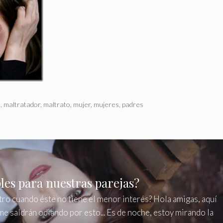
n
,
maltratador
,
maltrato
,
mujer
,
mujeres
,
padres
les para nuestras parejas?
otro cuando éste no tiene el menor interés? Hola amigas, aquí
me saldrán odiando por esto... Es de noche, estoy mirando la