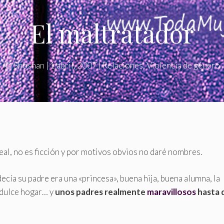
El maltratador
©
Shoshan
|
1 abril, 2007
|
Relaciones
,
Violencia de género
eal, no es ficción y por motivos obvios no daré nombres.
cía su padre era una «princesa», buena hija, buena alumna, la
 dulce hogar… y
unos padres realmente
maravillosos
hasta 