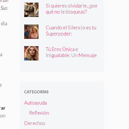
en un
quienes dicen ser
Si quieres olvidarle, ¿por
 Sus
qué no le bloqueas?
 día
Cuando el Silencio es tu
Superpoder:
Descubriendo la Magia
de Callar
Tú Eres Única e
ía
Inigualable: Un Mensaje
Empoderador para Todas
las Mujeres
e
CATEGORÍAS
Autoayuda
rar
Reflexión
son
Derechos