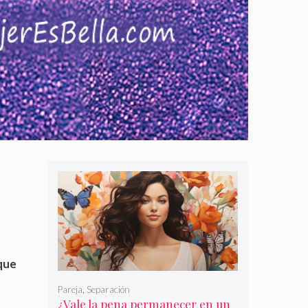
que
Pareja
,
Separación
¿Vale la pena permanecer en un