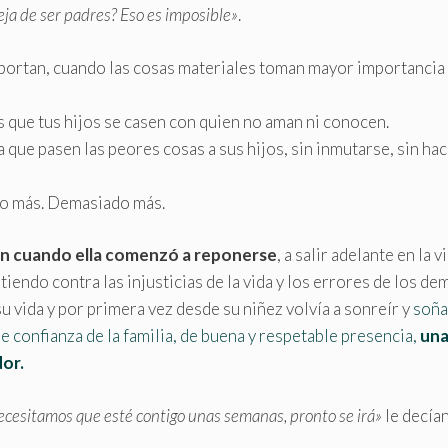
ja de ser padres? Eso es imposible»
.
mportan, cuando las cosas materiales toman mayor importancia
que tus hijos se casen con quien no aman ni conocen.
que pasen las peores cosas a sus hijos, sin inmutarse, sin ha
cho más. Demasiado más.
on cuando ella comenzó a reponerse
, a salir adelante en la v
endo contra las injusticias de la vida y los errores de los de
u vida y por primera vez desde su niñez volvía a sonreír y
soña
e confianza de la familia, de buena y respetable presencia,
un
or.
necesitamos que esté contigo unas semanas, pronto se irá»
le decían