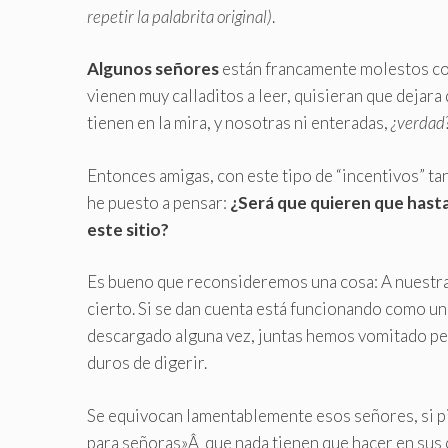
repetir la palabrita original)
.
Algunos señores
están francamente molestos con
vienen muy calladitos a leer, quisieran que dejara 
tienen en la mira, y nosotras ni enteradas,
¿verdad
Entonces amigas, con este tipo de “incentivos” ta
he puesto a pensar:
¿Será que quieren que hasta
este sitio?
Es bueno que reconsideremos una cosa: A nuestra c
cierto. Si se dan cuenta está funcionando como u
descargado alguna vez, juntas hemos vomitado pe
duros de digerir.
Se equivocan lamentablemente esos señores, si p
para señoras»Â que nada tienen que hacer en sus c