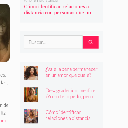
Amor en la distancia
Cómo identificar relaciones a
distancia con personas que no
son quienes dicen ser
Buscar:
¿Vale la pena permanecer
es,
en un amor que duele?
das,
Desagradecido, me dice
«Yo no te lo pedí», pero
siempre quiere más
en de
Cómo identificar
liz
relaciones a distancia
com
con personas que no son