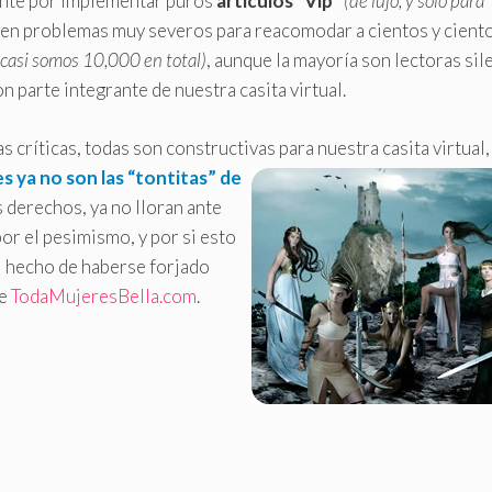
nte por implementar puros
artículos “Vip”
(de lujo, y sólo para
en problemas muy severos para reacomodar a cientos y cient
 casi somos 10,000 en total)
, aunque la mayoría son lectoras sil
 parte integrante de nuestra casita virtual.
s críticas, todas son constructivas para nuestra casita virtual,
s ya no son las “tontitas” de
 derechos, ya no lloran ante
por el pesimismo, y por si esto
l hecho de haberse forjado
de
TodaMujeresBella.com
.