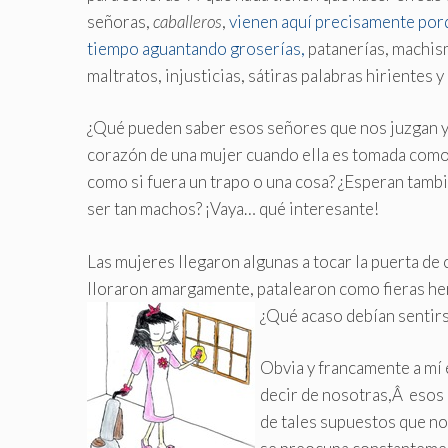
señoras,
caballeros
,
vienen aquí precisamente porq
tiempo aguantando groserías,
patanerías, machis
maltratos, injusticias, sátiras palabras hirientes 
¿Qué pueden saber esos señores que nos juzgan y 
corazón de una mujer cuando ella es tomada como
como si fuera un trapo o una cosa? ¿Esperan tamb
ser tan machos? ¡Vaya… qué interesante!
Las mujeres llegaron algunas a tocar la puerta de
lloraron amargamente, patalearon como fieras her
¿Qué acaso debían sentirs
Obvia y francamente a mí 
decir de nosotras,Â esos
de tales supuestos que no