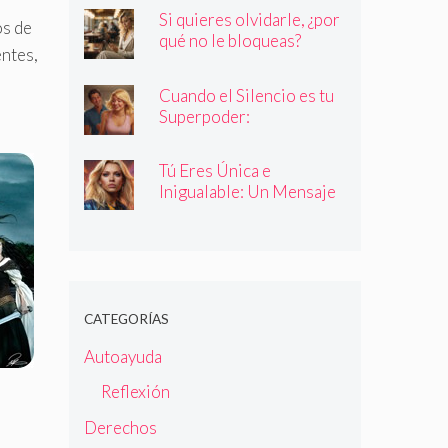
quienes dicen ser
Si quieres olvidarle, ¿por
os de
qué no le bloqueas?
entes,
Cuando el Silencio es tu
Superpoder:
Descubriendo la Magia
de Callar
Tú Eres Única e
Inigualable: Un Mensaje
Empoderador para Todas
las Mujeres
CATEGORÍAS
Autoayuda
Reflexión
Derechos