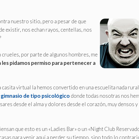
tra nuestro sitio, pero a pesar de que
de existir, nos echan rayos, centellas, nos
?
n crueles, por parte de algunos hombres, me
 les pidamos permiso para pertenecer a
asita virtual la hemos convertido en una escuelita nada rural
n
gimnasio de tipo psicológico
donde todas nosotras nos he
sares desde el alma y dolores desde el corazón, muy densos y
iensan que esto es un «Ladies Bar» o un «Night Club Reservad
asas para venir aquí a perder su tiempo, sino todo lo contrari