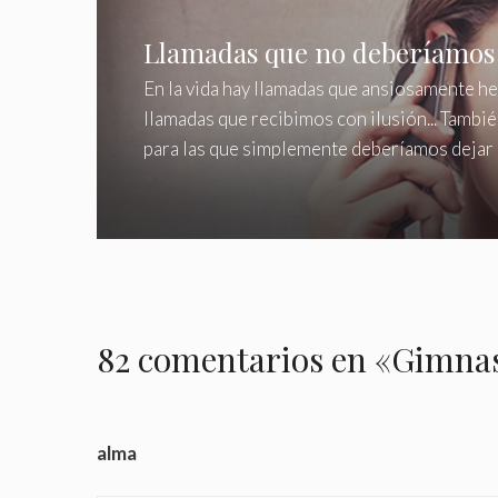
Llamadas que no deberíamos 
En la vida hay llamadas que ansiosamente h
llamadas que recibimos con ilusión... Tamb
para las que simplemente deberíamos dejar 
82 comentarios en «Gimnas
alma