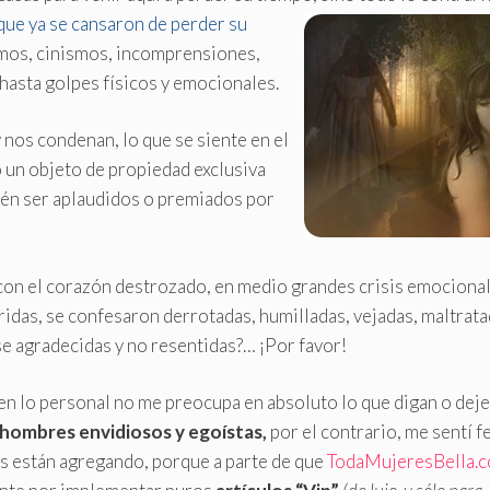
ue ya se cansaron de perder su
mos, cinismos, incomprensiones,
y hasta golpes físicos y emocionales.
nos condenan, lo que se siente en el
 un objeto de propiedad exclusiva
ién ser aplaudidos o premiados por
con el corazón destrozado, en medio grandes crisis emocional
idas, se confesaron derrotadas, humilladas,
vejadas, maltrata
e agradecidas y no resentidas?… ¡Por favor!
en lo personal no me preocupa en absoluto lo que digan o dej
hombres envidiosos y egoístas,
por el contrario, me sentí fe
s están agregando, porque a parte de que
TodaMujeresBella.