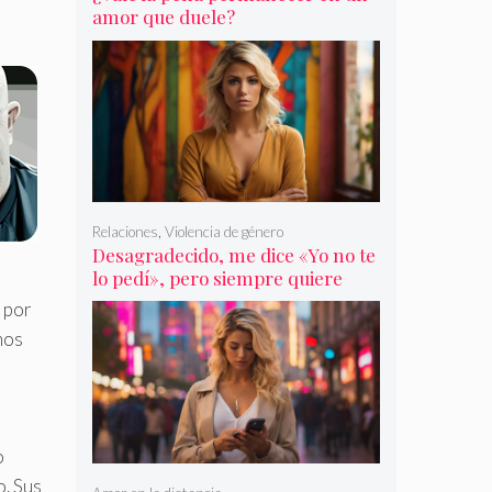
amor que duele?
Relaciones
,
Violencia de género
Desagradecido, me dice «Yo no te
lo pedí», pero siempre quiere
más
 por
mos
o
o. Sus