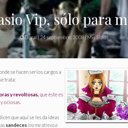
sio Vip, sólo para m
©
Doral
|
24 septiembre, 2008
|
Mis Sitios
onde se hacen serios cargos a
e trata:
oras y revoltosas,
que éste es
 y ociosas.
icen que aquí se les da ideas
ras
sandeces
(no me atrevo a