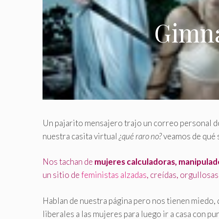
Gimna
Un pajarito mensajero trajo un correo personal d
nuestra casita virtual
¿qué raro no?
veamos de qué s
Nos tachan de
mujeres calculadoras, manipulad
un sitio de
feministas alzadas
, creídas, orgullosas
Hablan de nuestra página pero nos tienen miedo, d
liberales a las mujeres para luego ir a casa con pu