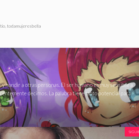
itio
,
todamujeresbella
r y hundir a otras personas. El ser humano es muy sensible a
ocentemente decimos. La palabra tiene tanto potencial para
SIGUI