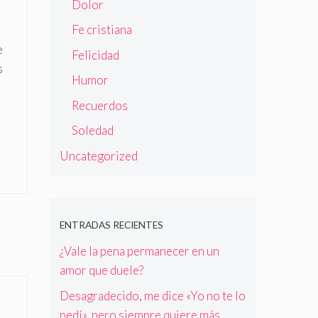
Dolor
Fe cristiana
e
Felicidad
s
Humor
Recuerdos
Soledad
Uncategorized
ENTRADAS RECIENTES
¿Vale la pena permanecer en un
amor que duele?
Desagradecido, me dice «Yo no te lo
pedí», pero siempre quiere más