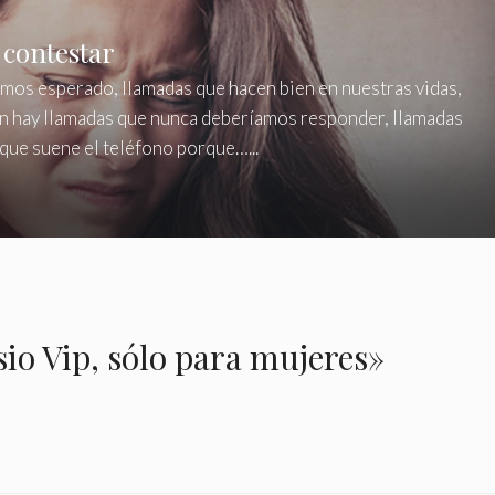
contestar
emos esperado, llamadas que hacen bien en nuestras vidas,
ién hay llamadas que nunca deberíamos responder, llamadas
que suene el teléfono porque…...
io Vip, sólo para mujeres»