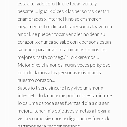
esta a tu lado solo t kiere tocar, verte y
besarte…. Igual k dices k las personas k estan
enamorados x internet k no se enamoren
ciegamente tbm diria a las personas k viven un
amor k se pueden tocar ver oler no dean su
corazon xk nunca se sabe con k persona estan
saliendo para fingir los humanos somos los
mejores hasta conseguir lo k keremos…
Mejor dixo el amor es muxas veces peligroso
cuando damos a las personas ekivocadas
nuestro corazon…
Sabes io t sere sincero hoy vivo un amor x
internet… lo k nadie me podia dar esta niña me
lo da… me da toda esas fuerzas d dia a dia ser
mejor… tener mis objetivos y metas a llegar a
verla y como siempre le digo cada esfuerzo k
hagamos sera recompensando…