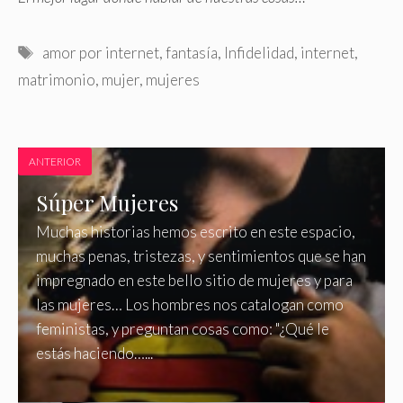
Etiquetas
amor por internet
,
fantasía
,
Infidelidad
,
internet
,
matrimonio
,
mujer
,
mujeres
ANTERIOR
Súper Mujeres
Muchas historias hemos escrito en este espacio,
muchas penas, tristezas, y sentimientos que se han
impregnado en este bello sitio de mujeres y para
las mujeres… Los hombres nos catalogan como
feministas, y preguntan cosas como: "¿Qué le
estás haciendo…...