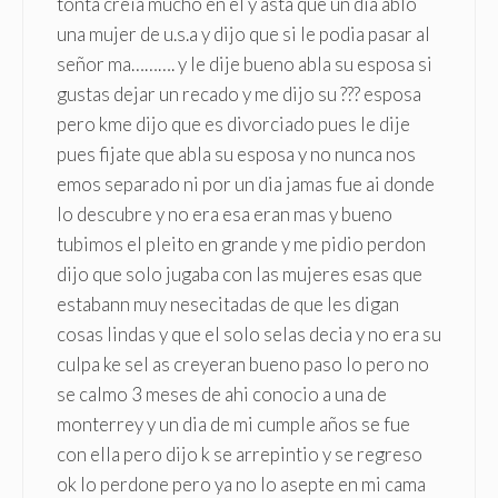
tonta creia mucho en el y asta que un dia ablo
una mujer de u.s.a y dijo que si le podia pasar al
señor ma………. y le dije bueno abla su esposa si
gustas dejar un recado y me dijo su ??? esposa
pero kme dijo que es divorciado pues le dije
pues fijate que abla su esposa y no nunca nos
emos separado ni por un dia jamas fue ai donde
lo descubre y no era esa eran mas y bueno
tubimos el pleito en grande y me pidio perdon
dijo que solo jugaba con las mujeres esas que
estabann muy nesecitadas de que les digan
cosas lindas y que el solo selas decia y no era su
culpa ke sel as creyeran bueno paso lo pero no
se calmo 3 meses de ahi conocio a una de
monterrey y un dia de mi cumple años se fue
con ella pero dijo k se arrepintio y se regreso
ok lo perdone pero ya no lo asepte en mi cama