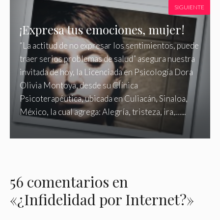
SIGUIENTE
¡Expresa tus emociones, mujer!
“La actitud de no expresar los sentimientos, puede
traer serios problemas de salud” asegura nuestra
invitada de hoy, la Licenciada en Psicología Dora
Olivia Montoya, desde su Clínica
Psicoterapéutica, ubicada en Culiacán, Sinaloa,
México, la cual agrega: Alegría, tristeza, ira,…...
56 comentarios en
«¿Infidelidad por Internet?»