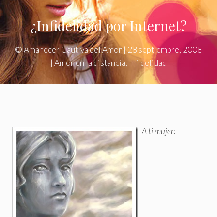
¿Infidelidad por Internet?
©
Amanecer Cautiva del Amor
|
28 septiembre, 2008
|
Amor en la distancia
,
Infidelidad
A ti mujer: