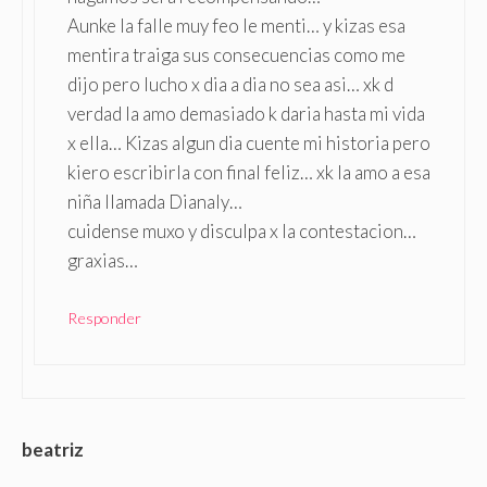
Aunke la falle muy feo le menti… y kizas esa
mentira traiga sus consecuencias como me
dijo pero lucho x dia a dia no sea asi… xk d
verdad la amo demasiado k daria hasta mi vida
x ella… Kizas algun dia cuente mi historia pero
kiero escribirla con final feliz… xk la amo a esa
niña llamada Dianaly…
cuidense muxo y disculpa x la contestacion…
graxias…
Responder
beatriz