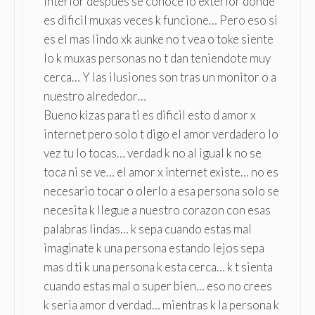
interior despues se conoce lo exterior donde
es dificil muxas veces k funcione… Pero eso si
es el mas lindo xk aunke no t vea o toke siente
lo k muxas personas no t dan teniendote muy
cerca… Y las ilusiones son tras un monitor o a
nuestro alrededor…
Bueno kizas para ti es dificil esto d amor x
internet pero solo t digo el amor verdadero lo
vez tu lo tocas… verdad k no al igual k no se
toca ni se ve… el amor x internet existe… no es
necesario tocar o olerlo a esa persona solo se
necesita k llegue a nuestro corazon con esas
palabras lindas… k sepa cuando estas mal
imaginate k una persona estando lejos sepa
mas d ti k una persona k esta cerca… k t sienta
cuando estas mal o super bien… eso no crees
k seria amor d verdad… mientras k la persona k