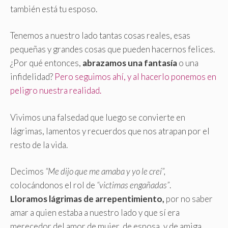
también está tu esposo.
Tenemos a nuestro lado tantas cosas reales, esas
pequeñas y grandes cosas que pueden hacernos felices.
¿Por qué entonces,
abrazamos una fantasía
o una
infidelidad?
Pero seguimos ahí, y al hacerlo ponemos en
peligro nuestra realidad.
Vivimos una falsedad que luego se convierte en
lágrimas, lamentos y recuerdos que nos atrapan por el
resto de la vida.
Decimos
“Me dijo que me amaba y yo le creí”,
colocándonos el rol de
“victimas engañadas”
.
Lloramos lágrimas de arrepentimiento,
por no saber
amar a quien estaba a nuestro lado y que sí era
merecedor del amor de mujer
,
de esposa, y de amiga.