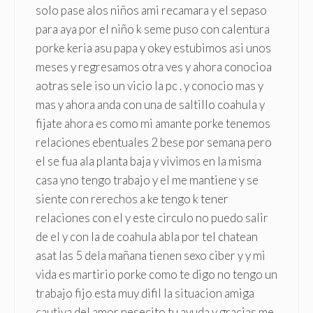
solo pase alos niños ami recamara y el sepaso
para aya por el niño k seme puso con calentura
porke keria asu papa y okey estubimos asi unos
meses y regresamos otra ves y ahora conocioa
aotras sele iso un vicio la pc . y conocio mas y
mas y ahora anda con una de saltillo coahula y
fijate ahora es como mi amante porke tenemos
relaciones ebentuales 2 bese por semana pero
el se fua ala planta baja y vivimos en la misma
casa yno tengo trabajo y el me mantiene y se
siente con rerechos a ke tengo k tener
relaciones con el y este circulo no puedo salir
de el y con la de coahula abla por tel chatean
asat las 5 dela mañana tienen sexo ciber y y mi
vida es martirio porke como te digo no tengo un
trabajo fijo esta muy difil la situacion amiga
cautiva del amor nesecito tu ayuda y gracias me