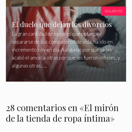
SIGUIENTE
El duelo que dejan los divorcios
La gran cantidad de mujeres que optan por
separarse de sus compañeros de vida, ha ido en
incremento hoy en día. A algunas por que ya les
acabó el amor, a otras por que les fueron infieles, y
algunas otras…...
28 comentarios en «El mirón
de la tienda de ropa íntima»