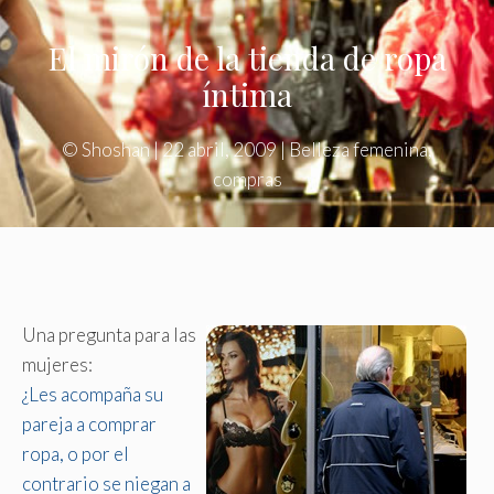
El mirón de la tienda de ropa
íntima
©
Shoshan
|
22 abril, 2009
|
Belleza femenina
,
compras
Una pregunta para las
mujeres:
¿Les acompaña su
pareja a comprar
ropa, o por el
contrario se niegan a