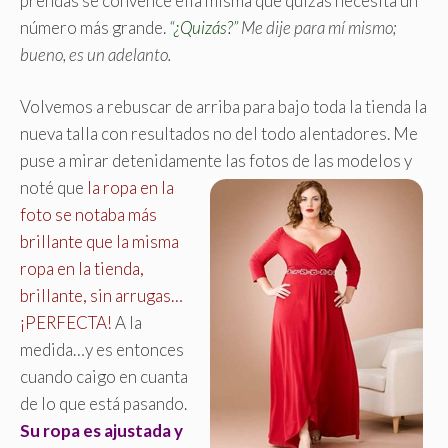
prendas se convence ella misma que quizás necesita un
número más grande.
“¿Quizás?”
Me dije para mí mismo;
bueno, es un adelanto.
Volvemos a rebuscar de arriba para bajo toda la tienda la
nueva talla con resultados no del todo alentadores. Me
puse a mirar detenidamente las fotos de las modelos y
noté que
la ropa en la
foto se notaba más
brillante que la misma
ropa en la tienda,
brillante, sin arrugas…
¡PERFECTA!
A la
medida…y es entonces
cuando caigo en cuanta
de lo que está pasando.
Su ropa es ajustada y