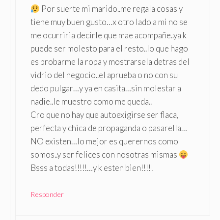
Por suerte mi marido..me regala cosas y
tiene muy buen gusto…x otro lado a mi no se
me ocurriria decirle que mae acompañe..ya k
puede ser molesto para el resto..lo que hago
es probarme la ropa y mostrarsela detras del
vidrio del negocio..el aprueba o no con su
dedo pulgar…y ya en casita…sin molestar a
nadie..le muestro como me queda..
Cro que no hay que autoexigirse ser flaca,
perfecta y chica de propaganda o pasarella…
NO existen…lo mejor es querernos como
somos..y ser felices con nosotras mismas
Bsss a todas!!!!!…y k esten bien!!!!!
Responder