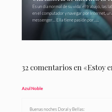
Es un día normal de su vida: el trabajo, las 
en el computador y navegar por Internet, un
messenger… Ella tiene pasión por…...
32 comentarios en «Estoy 
Azul Noble
Buenas noches Doral y Bellas: