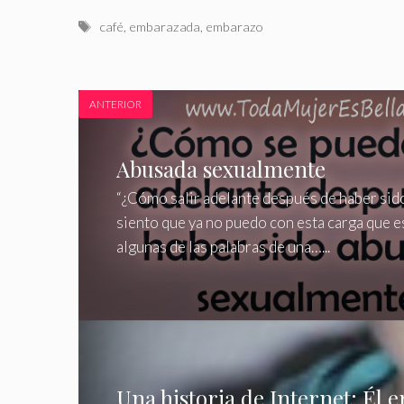
Etiquetas
café
,
embarazada
,
embarazo
ANTERIOR
Abusada sexualmente
“¿Cómo salir adelante después de haber si
siento que ya no puedo con esta carga que e
algunas de las palabras de una…...
Una historia de Internet: Él e