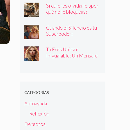
quienes dicen ser
Si quieres olvidarle, ¿por
qué no le bloqueas?
Cuando el Silencio es tu
Superpoder:
Descubriendo la Magia
de Callar
Tú Eres Única e
Inigualable: Un Mensaje
Empoderador para Todas
las Mujeres
CATEGORÍAS
Autoayuda
Reflexión
Derechos