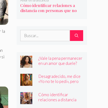
Amor en la distancia
Cómo identificar relaciones a
distancia con personas que no
son quienes dicen ser
r la
Buscar:
an
 si
¿Vale la pena permanecer
en un amor que duele?
Desagradecido, me dice
«Yo no te lo pedí», pero
siempre quiere más
Cómo identificar
relaciones a distancia
con personas que no son