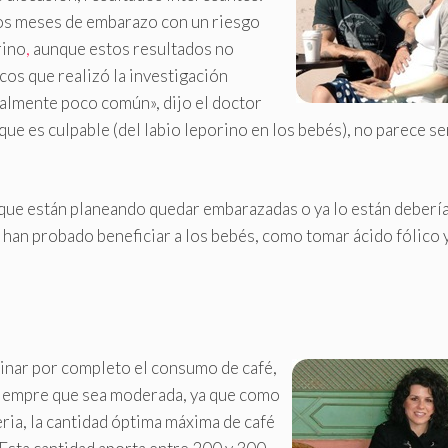
os meses de embarazo con un riesgo
rino
,
aunque estos resultados no
cos que realizó la investigación
ealmente poco común», dijo el doctor
 que es culpable (del labio leporino en los bebés), no parece se
s que están planeando quedar embarazadas o ya lo están deberí
e han probado beneficiar a los bebés, como tomar ácido fólico y
inar por completo el consumo de café,
 siempre que sea moderada, ya que como
ria, la cantidad óptima máxima de café