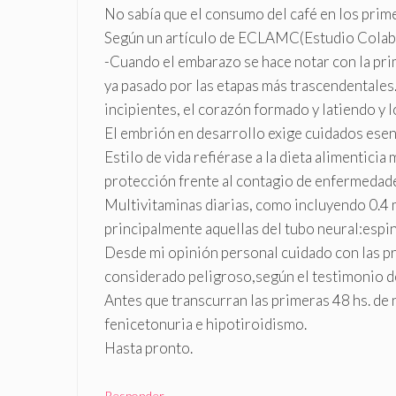
No sabía que el consumo del café en los prim
Según un artículo de ECLAMC(Estudio Colabo
-Cuando el embarazo se hace notar con la pri
ya pasado por las etapas más trascendentales.
incipientes, el corazón formado y latiendo y 
El embrión en desarrollo exige cuidados esenci
Estilo de vida refiérase a la dieta alimenticia
protección frente al contagio de enfermedade
Multivitaminas diarias, como incluyendo 0.4
principalmente aquellas del tubo neural:espina
Desde mi opinión personal cuidado con las pr
considerado peligroso,según el testimonio d
Antes que transcurran las primeras 48 hs. de 
fenicetonuria e hipotiroidismo.
Hasta pronto.
Responder