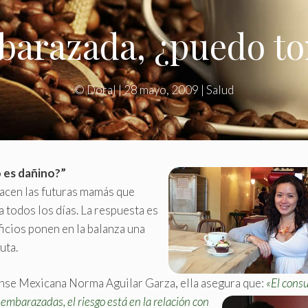
barazada, ¿puedo to
©
Doral
|
28 mayo, 2009
|
Salud
 es dañino?”
hacen las futuras mamás que
a todos los días. La respuesta es
ficios ponen en la balanza una
uta.
ense Mexicana Norma Aguilar Garza, ella asegura que:
«El cons
embarazadas, el riesgo está en la relación con