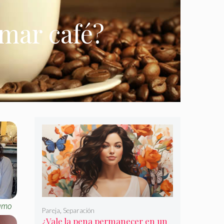
mar café?
umo
Pareja
,
Separación
¿Vale la pena permanecer en un