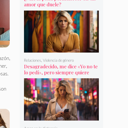
amor que duele?
azón,
Relaciones
,
Violencia de género
mer,
Desagradecido, me dice «Yo no te
lo pedí», pero siempre quiere
osas.
más
 son