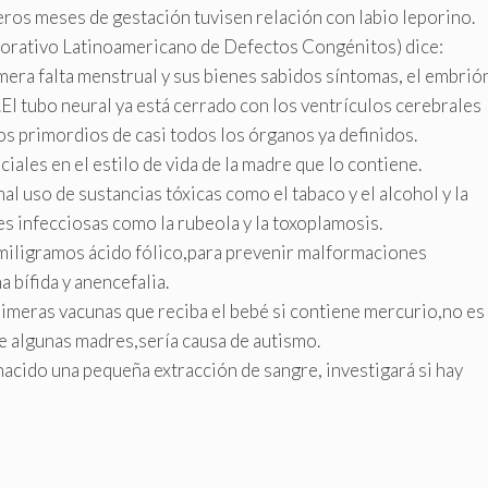
eros meses de gestación tuvisen relación con labio leporino.
rativo Latinoamericano de Defectos Congénitos) dice:
mera falta menstrual y sus bienes sabidos síntomas, el embrió
El tubo neural ya está cerrado con los ventrículos cerebrales
los primordios de casi todos los órganos ya definidos.
ales en el estilo de vida de la madre que lo contiene.
 mal uso de sustancias tóxicas como el tabaco y el alcohol y la
s infecciosas como la rubeola y la toxoplamosis.
 miligramos ácido fólico,para prevenir malformaciones
 bífida y anencefalia.
imeras vacunas que reciba el bebé si contiene mercurio,no es
e algunas madres,sería causa de autismo.
nacido una pequeña extracción de sangre, investigará si hay