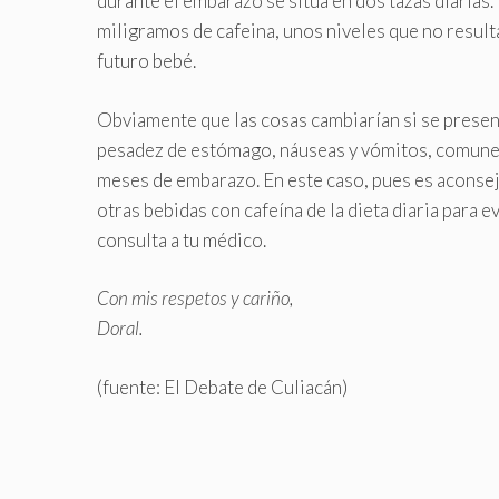
durante el embarazo se sitúa en dos tazas diarias.
miligramos de cafeina, unos niveles que no resulta
futuro bebé.
Obviamente que las cosas cambiarían si se presen
pesadez de estómago, náuseas y vómitos, comunes
meses de embarazo. En este caso, pues es aconsej
otras bebidas con cafeína de la dieta diaria para e
consulta a tu médico.
Con mis respetos y cariño,
Doral.
(fuente: El Debate de Culiacán)