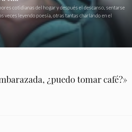
labores cotidianas del hogar y después el descanso, sentarse
as veces leyendo poesía, otras tantas charlando en el
embarazada, ¿puedo tomar café?»