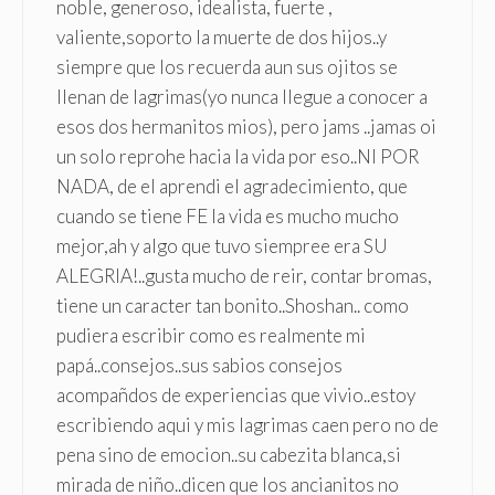
noble, generoso, idealista, fuerte ,
valiente,soporto la muerte de dos hijos..y
siempre que los recuerda aun sus ojitos se
llenan de lagrimas(yo nunca llegue a conocer a
esos dos hermanitos mios), pero jams ..jamas oi
un solo reprohe hacia la vida por eso..NI POR
NADA, de el aprendi el agradecimiento, que
cuando se tiene FE la vida es mucho mucho
mejor,ah y algo que tuvo siempree era SU
ALEGRIA!..gusta mucho de reir, contar bromas,
tiene un caracter tan bonito..Shoshan.. como
pudiera escribir como es realmente mi
papá..consejos..sus sabios consejos
acompañdos de experiencias que vivio..estoy
escribiendo aqui y mis lagrimas caen pero no de
pena sino de emocion..su cabezita blanca,si
mirada de niño..dicen que los ancianitos no