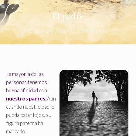
El padre
©
Shoshan
|
21 junio, 2009
|
Familia
La mayoría de las
personas tenemos
buena afinidad con
nuestros padres
.
Aun
cuando nuestro padre
pueda estar lejos, su
figura paterna ha
marcado