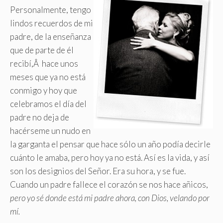
Personalmente, tengo
lindos recuerdos de mi
padre, de la enseñanza
que de parte de él
recibí,Â hace unos
meses que ya no está
conmigo y hoy que
celebramos el día del
padre no deja de
hacérseme un nudo en
la garganta el pensar que hace sólo un año podía decirle
cuánto le amaba, pero hoy ya no está
.
Así es la vida, y así
son los designios del Señor. Era su hora, y se fue.
Cuando un padre fallece el corazón se nos hace añicos,
pero yo sé donde está mi padre ahora, con Dios, velando por
mí.