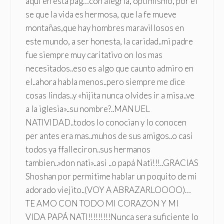
aqui en esta pag…con alegria, optimismo, por el
se que la vida es hermosa, que la fe mueve
montañas,que hay hombres maravillosos en
este mundo, a ser honesta, la caridad..mi padre
fue siempre muy caritativo on los mas
necesitados..eso es algo que caunto admiro en
el..ahora habla menos..pero siempre me dice
cosas lindas..y «hijita nunca olvides ir a misa..ve
a la iglesia»..su nombre?..MANUEL
NATIVIDAD..todos lo conocian y lo conocen
per antes era mas..muhos de sus amigos..o casi
todos ya ffalleciron..sus hermanos
tambien..»don nati»..asi ..o papá Nati!!!..GRACIAS
Shoshan por permitime hablar un poquito de mi
adorado viejito..(VOY A ABRAZARLOOOO)…
TE AMO CON TODO MI CORAZON Y MI
VIDA PAPÁ NATI!!!!!!!!!Nunca sera suficiente lo