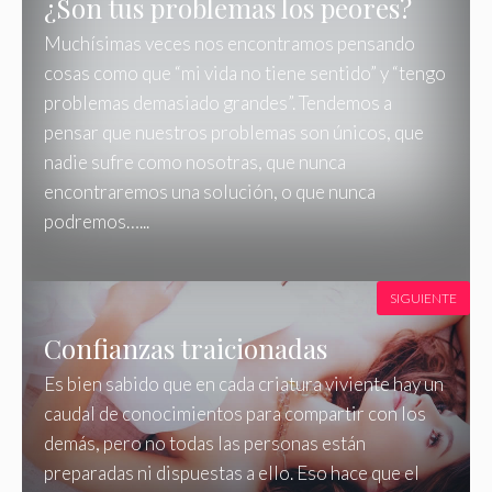
¿Son tus problemas los peores?
Muchísimas veces nos encontramos pensando
cosas como que “mi vida no tiene sentido” y “tengo
problemas demasiado grandes”. Tendemos a
pensar que nuestros problemas son únicos, que
nadie sufre como nosotras, que nunca
encontraremos una solución, o que nunca
podremos…...
SIGUIENTE
Confianzas traicionadas
Es bien sabido que en cada criatura viviente hay un
caudal de conocimientos para compartir con los
demás, pero no todas las personas están
preparadas ni dispuestas a ello. Eso hace que el