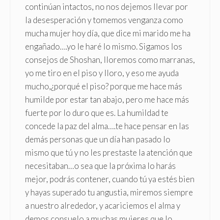
continúan intactos, no nos dejemos llevar por
la desesperación y tomemos venganza como
mucha mujer hoy día, que dice mi marido me ha
engañado….yo le haré lo mismo. Sigamos los
consejos de Shoshan, lloremos como marranas,
yo me tiro en el piso y lloro, y eso me ayuda
mucho,¿porqué el piso? porque me hace más
humilde por estar tan abajo, pero me hace más
fuerte por lo duro que es. La humildad te
concede la paz del alma….te hace pensar en las
demás personas que un día han pasado lo
mismo que tú y no les prestaste la atención que
necesitaban…o sea que la próxima lo harás
mejor, podrás contener, cuando tú ya estés bien
y hayas superado tu angustia, miremos siempre
a nuestro alrededor, y acariciemos el alma y
demos consuelo a muchas mujeres que lo