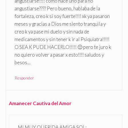
angustiarse!!!! como hace uno para no
angustiarse???? Pero bueno, hablaba de la
fortaleza, creo k si soy fuerte!!!! xk ya pasaron
meses y gracias a Dios me siento tranquila y
creo k ya pase mi duelo y sin nada de
medicamentos y sin tener k ir al Psiquiatra!!!!!
O SEA K PUDE HACERLO!!!!! 🙂 pero te juro k
no quiero volver a pasar x esto!!!! saludos y
besos…
Responder
Amanecer Cautiva del Amor
MI MUY QUERIDA AMIGA SOL: