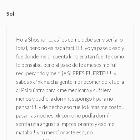
Sol
Hola Shoshan….. asi es como debe ser y seria lo
ideal, pero no es nada facil!!!!! yo ya pase x eso y
fue donde me di cuenta k no era tan fuerte como
lo pensaba., pero al paso de los meses me fui
recuperando y me dije SI ERES FUERTE!!!!! y
sabes xk? xk mucha gente me recomendo k fuera
al Psiquiatra para k me medicara y sufriera
menos y pudiera dormir, supongo k para no
pensar!!!! y de hecho eso fue lo k mas me costo.,
pasar las noches, xk como no podia dormir
sentia una angustia impresionante y eso me
mataba!!!y tu mencionaste eso, no