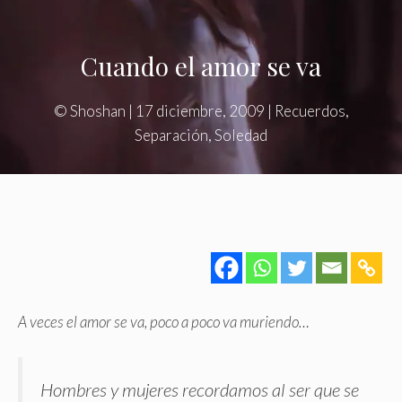
Cuando el amor se va
©
Shoshan
|
17 diciembre, 2009
|
Recuerdos
,
Separación
,
Soledad
A veces el amor se va, poco a poco va muriendo…
Hombres y mujeres recordamos al ser que se