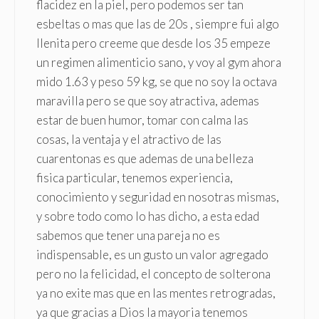
flacidez en la piel, pero podemos ser tan
esbeltas o mas que las de 20s , siempre fui algo
llenita pero creeme que desde los 35 empeze
un regimen alimenticio sano, y voy al gym ahora
mido 1.63 y peso 59 kg, se que no soy la octava
maravilla pero se que soy atractiva, ademas
estar de buen humor, tomar con calma las
cosas, la ventaja y el atractivo de las
cuarentonas es que ademas de una belleza
fisica particular, tenemos experiencia,
conocimiento y seguridad en nosotras mismas,
y sobre todo como lo has dicho, a esta edad
sabemos que tener una pareja no es
indispensable, es un gusto un valor agregado
pero no la felicidad, el concepto de solterona
ya no exite mas que en las mentes retrogradas,
ya que gracias a Dios la mayoria tenemos