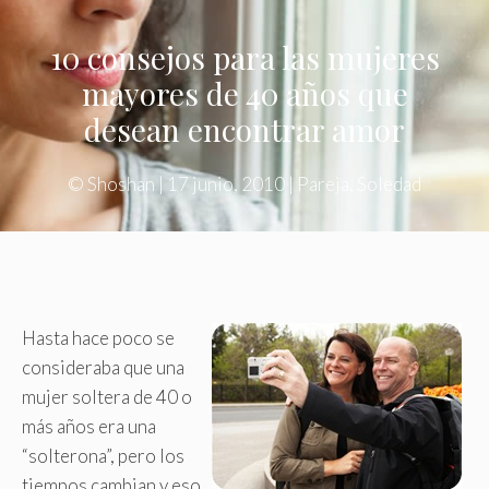
10 consejos para las mujeres
mayores de 40 años que
desean encontrar amor
©
Shoshan
|
17 junio, 2010
|
Pareja
,
Soledad
Hasta hace poco se
consideraba que una
mujer soltera de 40 o
más años era una
“solterona”, pero los
tiempos cambian y eso