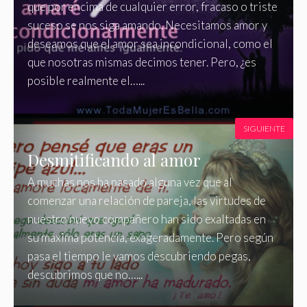
que por encima de cualquier error, fracaso o triste
suceso se nos siga amando. Necesitamos amor y
deseamos que el amor sea incondicional, como el
que nosotras mismas decimos tener. Pero, ¿es
posible realmente el…...
SIGUIENTE
Desmitificando al amor
A muchas nos ha pasado alguna vez que al
comenzar una relación de pareja, las virtudes de
nuestro nuevo compañero han sido exaltadas en
su máxima potencia, exageradamente. Pero según
pasa el tiempo le vamos descubriendo pegas,
descubrimos que no…...