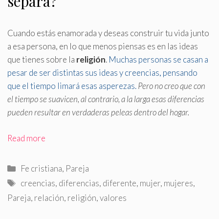
separa?
Cuando estás enamorada y deseas construir tu vida junto
a esa persona, en lo que menos piensas es en las ideas
que tienes sobre la
religión
.
Muchas personas se casan a
pesar de ser distintas sus ideas y creencias, pensando
que el tiempo limará esas asperezas.
Pero no creo que con
el tiempo se suavicen, al contrario, a la larga esas diferencias
pueden resultar en verdaderas peleas dentro del hogar.
Read more
Categorías
Fe cristiana
,
Pareja
Etiquetas
creencias
,
diferencias
,
diferente
,
mujer
,
mujeres
,
Pareja
,
relación
,
religión
,
valores