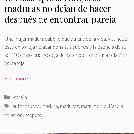
maduras no dejan de hacer
después de encontrar pareja
Una mujer madura sabe lo que quiere de la vida, y aunque
esté en pareja no abandona sus sueños y la esencia de su
ser
.
10 cosas que no deja de hacer por tener una relación
de pareja.
Read more
Categorías
Pareja
Etiquetas
autorespeto
,
madura
,
madurez
,
matrimonio
,
Pareja
,
relación
,
respeto