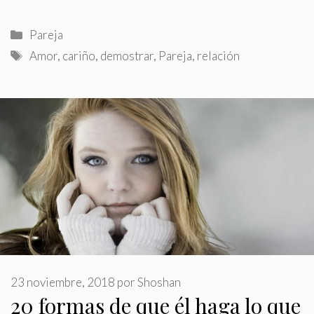
Categorías
Pareja
Etiquetas
Amor
,
cariño
,
demostrar
,
Pareja
,
relación
23 noviembre, 2018
por
Shoshan
20 formas de que él haga lo que