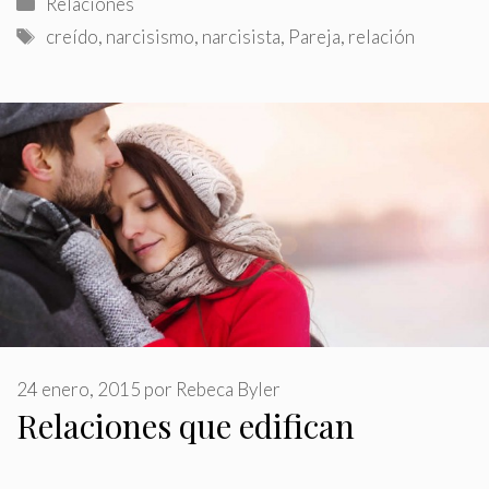
Categorías
Relaciones
Etiquetas
creído
,
narcisismo
,
narcisista
,
Pareja
,
relación
24 enero, 2015
por
Rebeca Byler
Relaciones que edifican