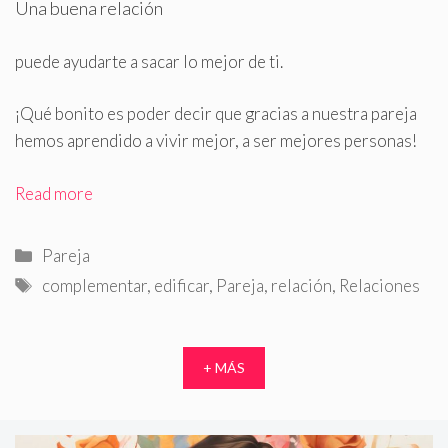
Una buena relación
puede ayudarte a sacar lo mejor de ti
.
¡Qué bonito es poder decir que gracias a nuestra pareja
hemos aprendido a vivir mejor, a ser mejores personas!
Read more
Categorías
Pareja
Etiquetas
complementar
,
edificar
,
Pareja
,
relación
,
Relaciones
+ MÁS