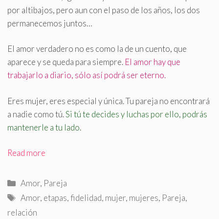
por altibajos, pero aun con el paso de los años, los dos
permanecemos juntos…
El amor verdadero no es como la de un cuento, que
aparece y se queda para siempre.
El amor hay que
trabajarlo a diario, sólo así podrá ser eterno.
Eres mujer, eres especial y única. Tu pareja no encontrará
a nadie como tú.
Si tú te decides y luchas por ello, podrás
mantenerle a tu lado
.
Read more
Categorías
Amor
,
Pareja
Etiquetas
Amor
,
etapas
,
fidelidad
,
mujer
,
mujeres
,
Pareja
,
relación