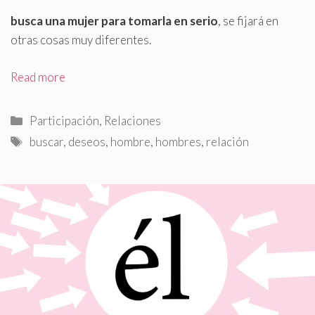
busca una mujer para tomarla en serio
, se fijará en
otras cosas muy diferentes.
Read more
Categorías
Participación
,
Relaciones
Etiquetas
buscar
,
deseos
,
hombre
,
hombres
,
relación