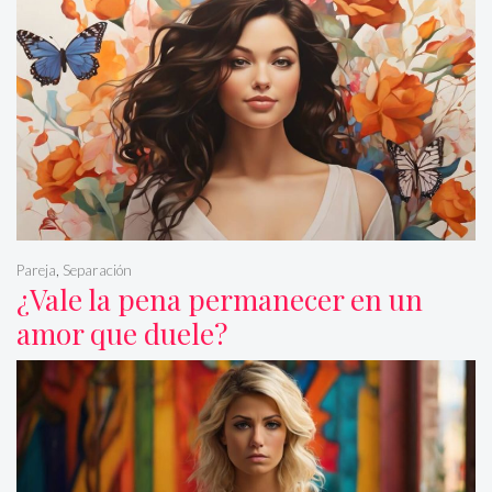
Pareja
,
Separación
¿Vale la pena permanecer en un
amor que duele?