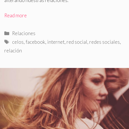
alterando nuestras relaciones
.
Read more
Categorías
Relaciones
Etiquetas
celos
,
facebook
,
internet
,
red social
,
redes sociales
,
relación