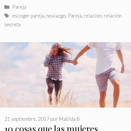
Categorías
Pareja
Etiquetas
escoger pareja
,
noviazgo
,
Pareja
,
relación
,
relación
secreta
21 septiembre, 2017
por
Matilda B
10 cosas que las mujeres