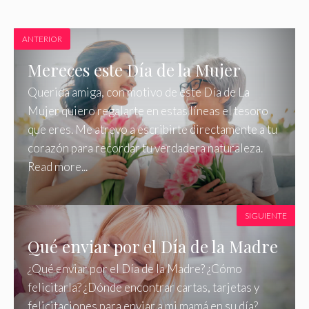
ANTERIOR
Mereces este Día de la Mujer
Querida amiga, con motivo de este Día de La
Mujer quiero regalarte en estas líneas el tesoro
que eres. Me atrevo a escribirte directamente a tu
corazón para recordar tu verdadera naturaleza.
Read more...
SIGUIENTE
Qué enviar por el Día de la Madre
¿Qué enviar por el Día de la Madre? ¿Cómo
felicitarla? ¿Dónde encontrar cartas, tarjetas y
felicitaciones para enviar a mi mamá en su día?