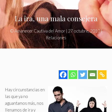
La ira, una mala consejera
©
Amanecer Cautiva del Amor
|
27 octubre, 2010
|
Relaciones
Hay circunstancias en
las que ya no
aguantamos más, nos
llenamos de ira y