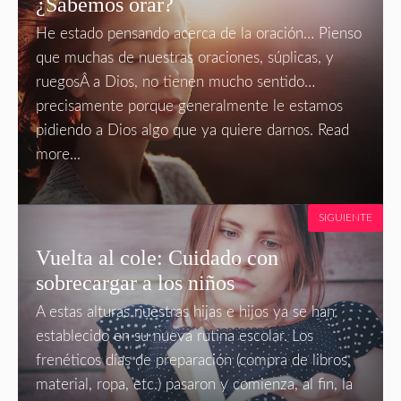
¿Sabemos orar?
He estado pensando acerca de la oración… Pienso
que muchas de nuestras oraciones, súplicas, y
ruegosÂ a Dios, no tienen mucho sentido…
precisamente porque generalmente le estamos
pidiendo a Dios algo que ya quiere darnos. Read
more...
SIGUIENTE
Vuelta al cole: Cuidado con
sobrecargar a los niños
A estas alturas nuestras hijas e hijos ya se han
establecido en su nueva rutina escolar. Los
frenéticos días de preparación (compra de libros,
material, ropa, etc.) pasaron y comienza, al fin, la