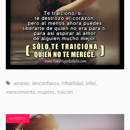
Etiquetas
amante
,
desconfianza
,
Infidelidad
,
infiel
,
merecimiento
,
mujeres
,
traición
ANTERIOR