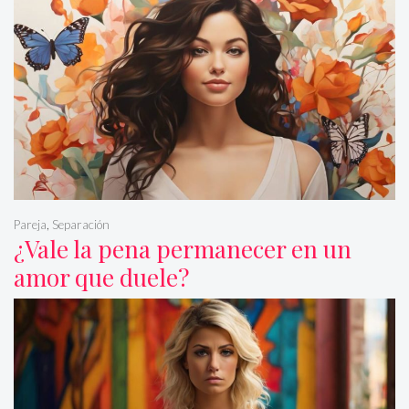
Pareja
,
Separación
¿Vale la pena permanecer en un
amor que duele?