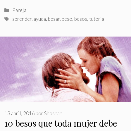
Categorías
Pareja
Etiquetas
aprender
,
ayuda
,
besar
,
beso
,
besos
,
tutorial
13 abril, 2016
por
Shoshan
10 besos que toda mujer debe