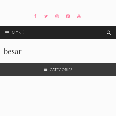
Saltar
al
contenido
MENÚ
besar
CATEGORIES