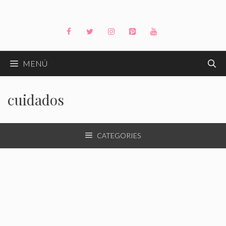
Saltar
al
contenido
MENÚ
cuidados
CATEGORIES