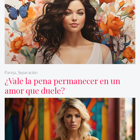
Pareja
,
Separación
¿Vale la pena permanecer en un
amor que duele?