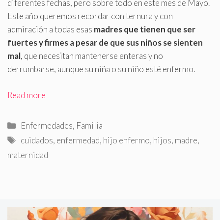
diferentes fechas, pero sobre todo en este mes de Mayo.
Este año queremos recordar con ternura y con
admiración a todas esas
madres que tienen que ser
fuertes y firmes a pesar de que sus niños se sienten
mal
, que necesitan mantenerse enteras y no
derrumbarse, aunque su niña o su niño esté enfermo.
Read more
Categorías
Enfermedades
,
Familia
Etiquetas
cuidados
,
enfermedad
,
hijo enfermo
,
hijos
,
madre
,
maternidad