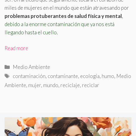
miles de mujeres en el mundo que están atravesando por
problemas protuberantes de salud física y mental
,
debido a la enorme contaminación que ya nos está
llegando hasta el cuello.
Read more
Categorías
Medio Ambiente
Etiquetas
contaminación
,
contaminante
,
ecología
,
humo
,
Medio
Ambiente
,
mujer
,
mundo
,
reciclaje
,
reciclar