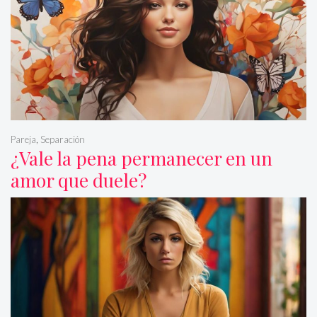
Pareja
,
Separación
¿Vale la pena permanecer en un
amor que duele?