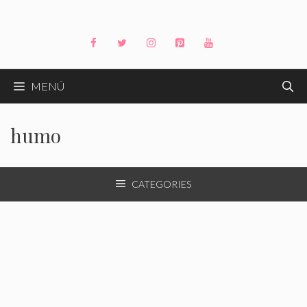
Saltar
al
contenido
MENÚ
humo
CATEGORIES