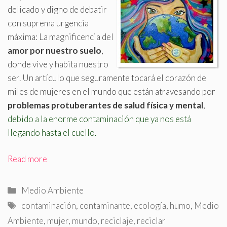
delicado y digno de debatir
con suprema urgencia
máxima: La magnificencia del
amor por nuestro suelo
,
donde vive y habita nuestro
ser
.
Un artículo que seguramente tocará el corazón de
miles de mujeres en el mundo que están atravesando por
problemas protuberantes de salud física y mental
,
debido a la enorme contaminación que ya nos está
llegando hasta el cuello.
Read more
Categorías
Medio Ambiente
Etiquetas
contaminación
,
contaminante
,
ecología
,
humo
,
Medio
Ambiente
,
mujer
,
mundo
,
reciclaje
,
reciclar