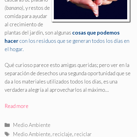
(banano)
, y restos de
comida para ayudar
al crecimiento de
plantas del jardín, son algunas
cosas que podemos
hacer
con los residuos que se generan todos los días en
el hogar
.
Qué curioso parece esto amigas queridas; pero ver en la
separación de desechos una segunda oportunidad que se
da a los materiales utilizados todos los días, es una
verdadera alegría al aprovecharlos al máximo…
Read more
Categorías
Medio Ambiente
Etiquetas
Medio Ambiente
,
reciclaje
,
reciclar