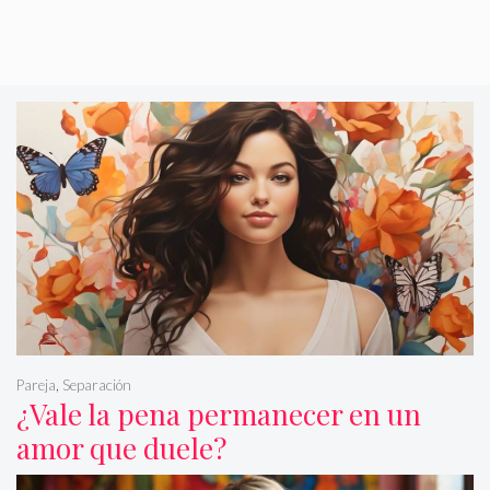
Pareja
,
Separación
¿Vale la pena permanecer en un
amor que duele?