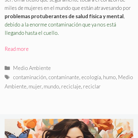
miles de mujeres en el mundo que están atravesando por
problemas protuberantes de salud física y mental
,
debido a la enorme contaminación que ya nos está
llegando hasta el cuello.
Read more
Categorías
Medio Ambiente
Etiquetas
contaminación
,
contaminante
,
ecología
,
humo
,
Medio
Ambiente
,
mujer
,
mundo
,
reciclaje
,
reciclar