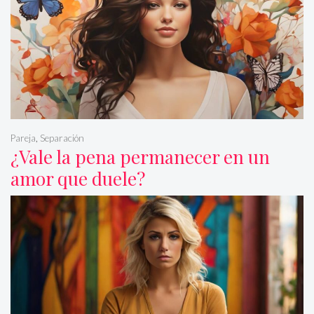
Pareja
,
Separación
¿Vale la pena permanecer en un
amor que duele?