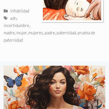
Categorías
Infidelidad
Etiquetas
adn
,
incertidumbre
,
madre
,
mujer
,
mujeres
,
padre
,
paternidad
,
prueba de
paternidad