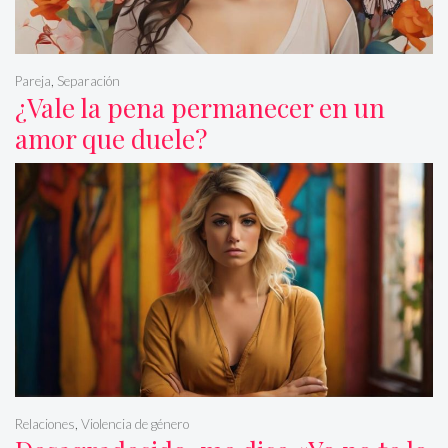
Pareja
,
Separación
¿Vale la pena permanecer en un
amor que duele?
Relaciones
,
Violencia de género