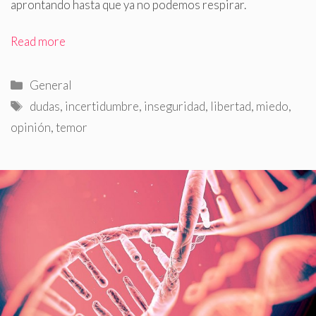
aprontando hasta que ya no podemos respirar
.
Read more
Categorías
General
Etiquetas
dudas
,
incertidumbre
,
inseguridad
,
libertad
,
miedo
,
opinión
,
temor