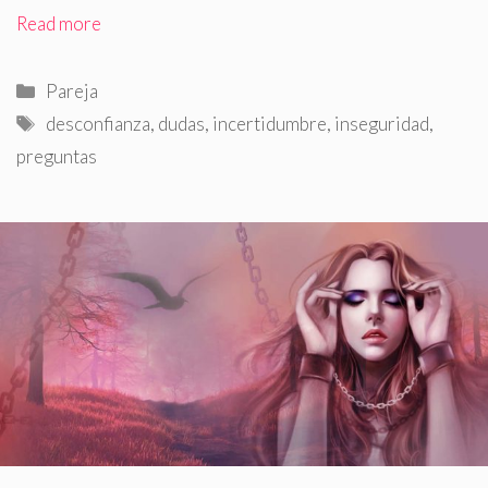
Read more
Categorías
Pareja
Etiquetas
desconfianza
,
dudas
,
incertidumbre
,
inseguridad
,
preguntas