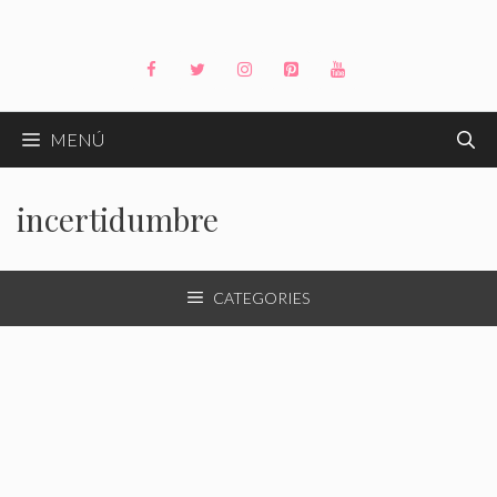
Saltar
al
contenido
MENÚ
incertidumbre
CATEGORIES