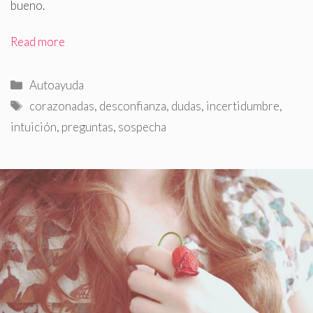
bueno.
Read more
Categorías
Autoayuda
Etiquetas
corazonadas
,
desconfianza
,
dudas
,
incertidumbre
,
intuición
,
preguntas
,
sospecha