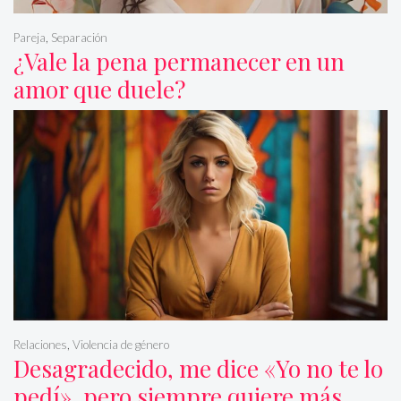
Pareja
,
Separación
¿Vale la pena permanecer en un
amor que duele?
Relaciones
,
Violencia de género
Desagradecido, me dice «Yo no te lo
pedí», pero siempre quiere más