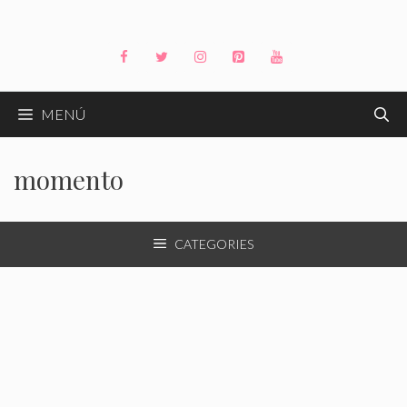
Saltar
al
contenido
MENÚ
momento
CATEGORIES