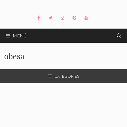
Saltar
al
contenido
MENÚ
obesa
CATEGORIES