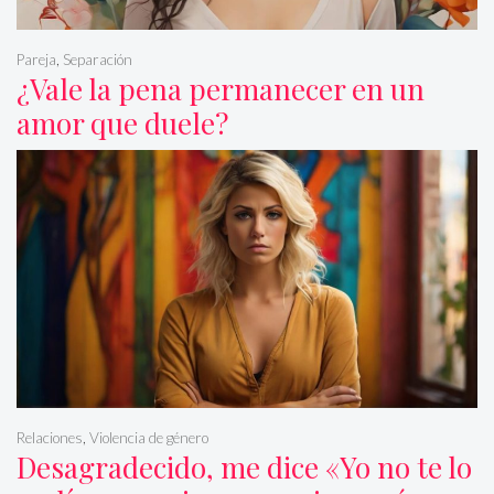
Pareja
,
Separación
¿Vale la pena permanecer en un
amor que duele?
Relaciones
,
Violencia de género
Desagradecido, me dice «Yo no te lo