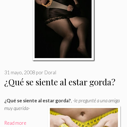
31 mayo, 2008
por
Doral
¿Qué se siente al estar gorda?
¿Qué se siente al estar gorda?
,
-le pregunté a una amiga
muy querida-
Read more