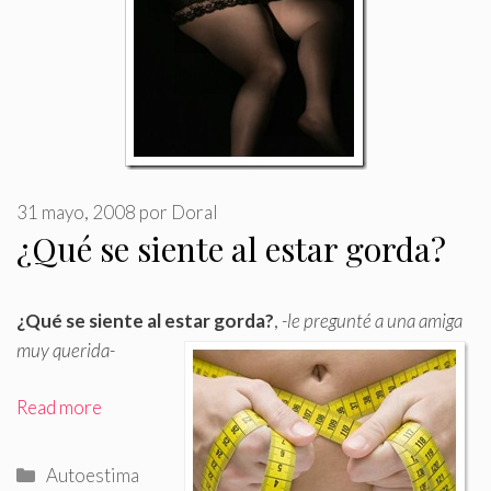
31 mayo, 2008
por
Doral
¿Qué se siente al estar gorda?
¿Qué se siente al estar gorda?
,
-le pregunté a una amiga
muy querida-
Read more
Categorías
Autoestima