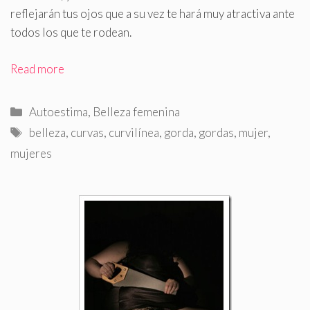
reflejarán tus ojos que a su vez te hará muy atractiva ante
todos los que te rodean.
Read more
Categorías
Autoestima
,
Belleza femenina
Etiquetas
belleza
,
curvas
,
curvilínea
,
gorda
,
gordas
,
mujer
,
mujeres