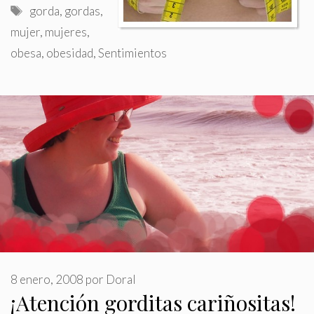
Etiquetas
gorda
,
gordas
,
mujer
,
mujeres
,
obesa
,
obesidad
,
Sentimientos
8 enero, 2008
por
Doral
¡Atención gorditas cariñositas!