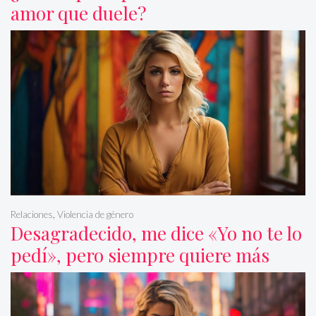
amor que duele?
Relaciones
,
Violencia de género
Desagradecido, me dice «Yo no te lo
pedí», pero siempre quiere más