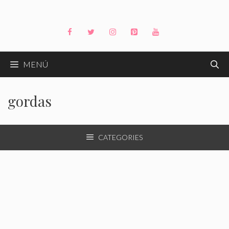
Saltar
al
contenido
MENÚ
gordas
CATEGORIES