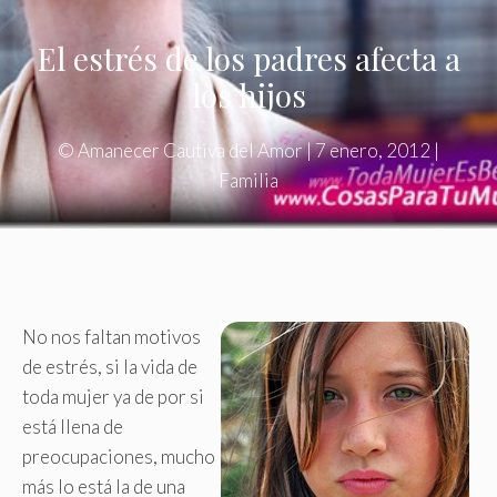
El estrés de los padres afecta a
los hijos
©
Amanecer Cautiva del Amor
|
7 enero, 2012
|
Familia
No nos faltan motivos
de estrés, si la vida de
toda mujer ya de por si
está llena de
preocupaciones, mucho
más lo está la de una