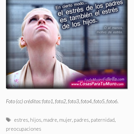
Foto (cc) créditos:
foto1
,
foto2
,
foto3
,
foto4
,
foto5
,
foto6
.
Etiquetas
estres
,
hijos
,
madre
,
mujer
,
padres
,
paternidad
,
preocupaciones