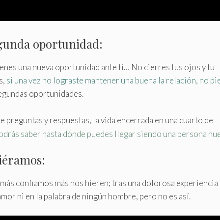
gunda oportunidad:
tienes una nueva oportunidad ante ti… No cierres tus ojos y tu
s,
si una vez no lograste mantener una buena la relación, no p
segundas oportunidades.
e preguntas y respuestas, la vida encerrada en una cuarto de
odrás saber hasta dónde puedes llegar siendo una persona nue
siéramos:
 más confiamos más nos hieren; tras una dolorosa experiencia
or ni en la palabra de ningún hombre, pero no es así.