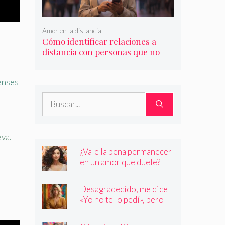
Amor en la distancia
Cómo identificar relaciones a
distancia con personas que no
son quienes dicen ser
ienses
Buscar:
va.
¿Vale la pena permanecer
en un amor que duele?
Desagradecido, me dice
«Yo no te lo pedí», pero
siempre quiere más