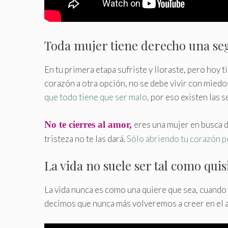
Toda mujer tiene derecho una se
En tu primera etapa sufriste y lloraste, pero hoy 
corazón a otra opción, no se debe vivir con miedo
que todo tiene que ser malo,
por eso existen las 
No te cierres al amor,
eres una mujer en busca d
tristeza no te las dará
.
Sólo abriendo tu corazón p
La vida no suele ser tal como qui
La vida nunca es como una quiere que sea, cuando
decimos que nunca más volveremos a creer en el am