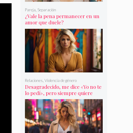
Pareja
,
Separación
¿Vale la pena permanecer en un
amor que duele?
Relaciones
,
Violencia de género
Desagradecido, me dice «Yo no te
lo pedí», pero siempre quiere
más