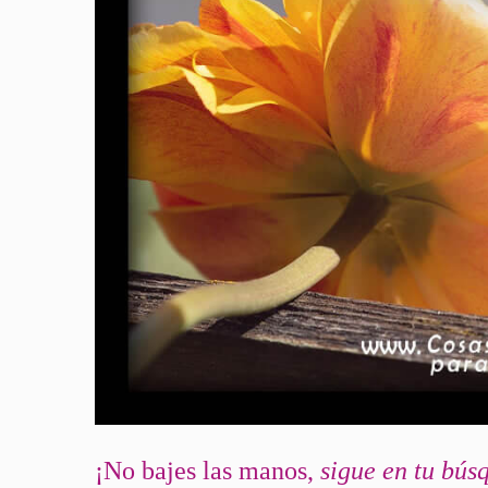
¡No bajes las manos,
sigue en tu bús