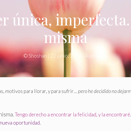
r única, imperfecta
misma
©
Shoshan
|
22 junio, 2018
|
Autoayuda
s, motivos para llorar, y para sufrir…
pero he decidido no dejar
misma.
Tengo derecho a encontrar la felicidad, y la encontraré
nueva oportunidad.