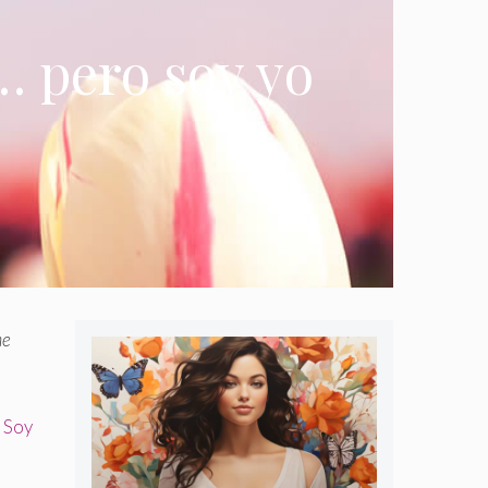
… pero soy yo
me
. Soy