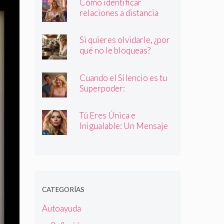
Cómo identificar
relaciones a distancia
con personas que no son
quienes dicen ser
Si quieres olvidarle, ¿por
qué no le bloqueas?
Cuando el Silencio es tu
Superpoder:
Descubriendo la Magia
de Callar
Tú Eres Única e
Inigualable: Un Mensaje
Empoderador para Todas
las Mujeres
CATEGORÍAS
Autoayuda