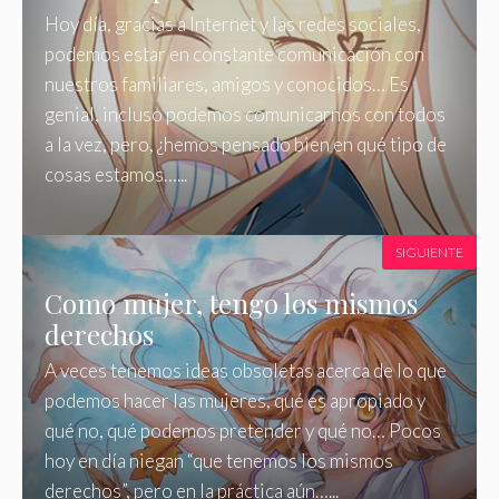
Hoy día, gracias a Internet y las redes sociales,
podemos estar en constante comunicación con
nuestros familiares, amigos y conocidos… Es
genial, incluso podemos comunicarnos con todos
a la vez, pero, ¿hemos pensado bien en qué tipo de
cosas estamos…...
SIGUIENTE
Como mujer, tengo los mismos
derechos
A veces tenemos ideas obsoletas acerca de lo que
podemos hacer las mujeres, qué es apropiado y
qué no, qué podemos pretender y qué no… Pocos
hoy en día niegan “que tenemos los mismos
derechos”, pero en la práctica aún…...