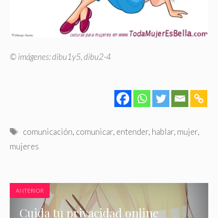
© imágenes:
dibu1y5
,
dibu2-4
Etiquetas
comunicación
,
comunicar
,
entender
,
hablar
,
mujer
,
mujeres
ANTERIOR
Cuida tu privacidad online