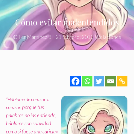
Cómo evitar malentendidos
©
Fer Martínez B.
|
21 febrero, 2013
|
Relaciones
“Háblame de corazón a
porque tus
corazón
palabras no las entiendo,
háblame con suavidad
como si fuese una caricia.»