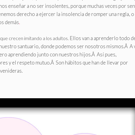
emos enseñar a no ser insolentes, porque muchas veces por sen
nemos derecho a ejercer la insolencia de romper una regla, o
los demás
.
Ellos van a aprenderlo todo d
que crecen imitando a los adultos.
, nuestro santuario, donde podemos ser nosotros mismos.Â A 
ero aprendiendo junto con nuestros hijos.Â Así pues,
es y el respeto mutuo.Â Son hábitos que han de llevar por
venideras.