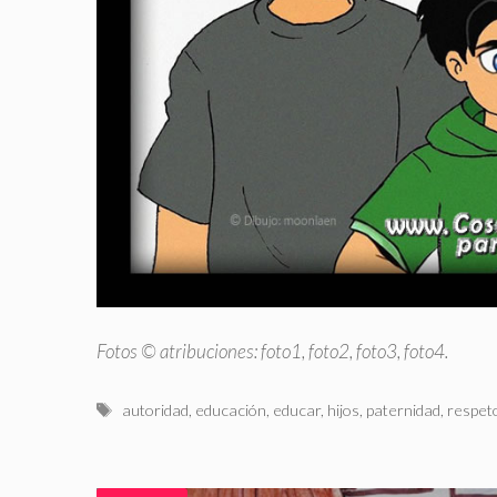
Fotos © atribuciones:
foto1
,
foto2
,
foto3
,
foto4
.
Etiquetas
autoridad
,
educación
,
educar
,
hijos
,
paternidad
,
respet