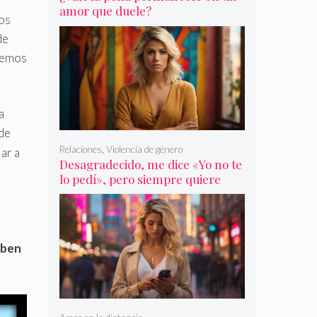
amor que duele?
nos
de
nemos
a
de
Relaciones
,
Violencia de género
ar a
Desagradecido, me dice «Yo no te
lo pedí», pero siempre quiere
más
r
eben