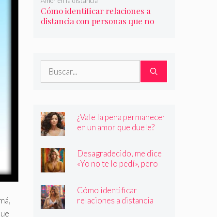
Amor en la distancia
Cómo identificar relaciones a
distancia con personas que no
son quienes dicen ser
Buscar:
¿Vale la pena permanecer
en un amor que duele?
Desagradecido, me dice
«Yo no te lo pedí», pero
siempre quiere más
Cómo identificar
relaciones a distancia
má,
con personas que no son
que