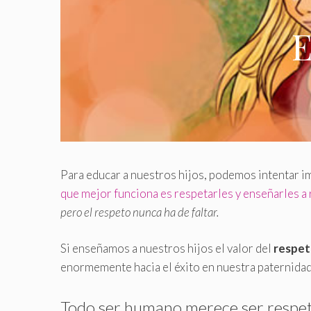
E
Para educar a nuestros hijos, podemos intentar 
que mejor funciona es respetarles y enseñarles a 
pero el respeto nunca ha de faltar.
Si enseñamos a nuestros hijos el valor del
respe
enormemente hacia el éxito en nuestra paternidad
Todo ser humano merece ser respe