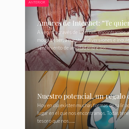
ANTERIOR
Amores de Internet: “Te quie
A veces, a través de internet, encontramos 
modo de ser, a nuestras diversiones e inquie
sentimiento de amistad entre los…...
Nuestro potencial, un regalo 
Hoy en día existen muchas formas de salir a
lugar en el que nos encontramos. Todas ten
tesoro que nos…...