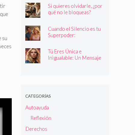
quienes dicen ser
Si quieres olvidarle, ¿por
tir
qué no le bloqueas?
 que
Cuando el Silencio es tu
Superpoder:
e su
Descubriendo la Magia
veces
de Callar
Tú Eres Única e
Inigualable: Un Mensaje
Empoderador para Todas
las Mujeres
CATEGORÍAS
Autoayuda
Reflexión
Derechos