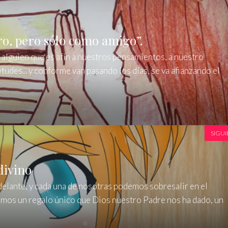
ro, pero sólo como amigo”.
a alguien que es afín a nuestros pensamientos, a nuestro
tudes... y conforme van pasando los días, se va afianzando el
SIGUI
divino
delante, y cada una de nosotras podemos sobresalir en el
emos un regalo único que Dios nuestro Padre nos ha dado, un