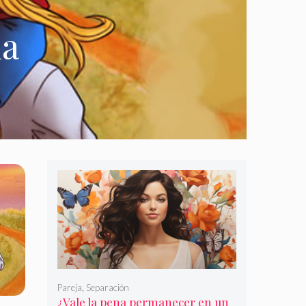
ia
Pareja
,
Separación
¿Vale la pena permanecer en un