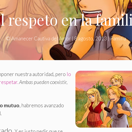
l respeto en la famil
©
Amanecer Cautiva del Amor
|
8 agosto, 2013
|
Familia
imponer nuestra autoridad, pero
lo
respetar.
Ambas pueden coexistir,
to mutuo
, habremos avanzado
.
tado.
Y es justo pedir que se