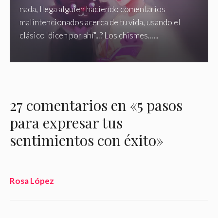
nada, llega alguien haciendo comentarios
malintencionados acerca de tu vida, usando el
clásico "dicen por ahí"...? Los chismes…...
27 comentarios en «5 pasos
para expresar tus
sentimientos con éxito»
Rosa López