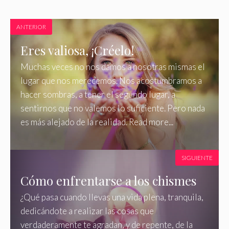
ANTERIOR
Eres valiosa, ¡Créelo!
Muchas veces no nos damos a nosotras mismas el
lugar que nos merecemos. Nos acostumbramos a
hacer sombras, a tener el segundo lugar, a
sentirnos que no valemos lo suficiente. Pero nada
es más alejado de la realidad. Read more...
SIGUIENTE
Cómo enfrentarse a los chismes
¿Qué pasa cuando llevas una vida plena, tranquila,
dedicándote a realizar las cosas que
verdaderamente te agradan, y de repente, de la