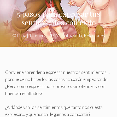
5 pasos para expresar tus
sentimientos con éxito
©
Luna
|
10 enero, 2019
|
Autoayuda
,
Relaciones
Conviene aprender a expresar nuestros sentimientos…
porque de no hacerlo, las cosas acabarán empeorando.
¿Pero cómo expresarnos con éxito, sin ofender y con
buenos resultados?
¿A dónde van los sentimientos que tanto nos cuesta
expresar… y que nunca llegamos a compartir?