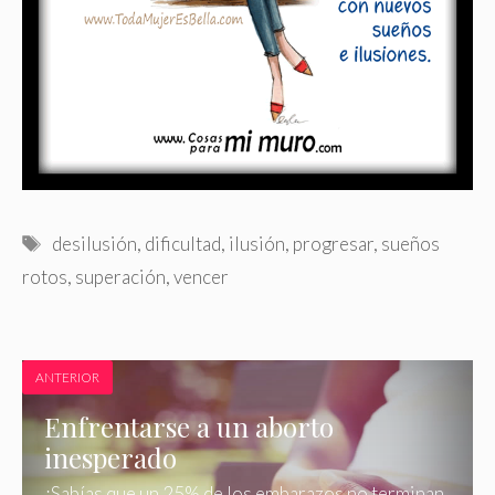
Etiquetas
desilusión
,
dificultad
,
ilusión
,
progresar
,
sueños
rotos
,
superación
,
vencer
ANTERIOR
Enfrentarse a un aborto
inesperado
¿Sabías que un 25% de los embarazos no terminan