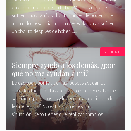
en el nacimiento de un bebé? Muchas mujeres
sufren uno o varios abortos antes de poder traer
al mundo a esa criatura tan deseada, otras sufren
un aborto después de haber…...
SIGUIENTE
Siempre ayudo a los demás, ¿por
qué no me ayudan a mí?
Lo das todo por los demás, buscas ayudarles,
hacerles bien… estás atenta a lo que necesitan, te
sacrificas por ellos… ¿y luego pasan de ti cuando
les necesitas? No estás sola en esta dura
situación, pero tienes que realizar cambios…...