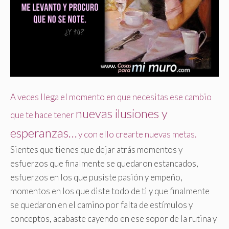
A veces llega el momento en que necesitas ese cambio
nuevas ilusiones y
que te hace tener
esperanzas…
y con ello crearte nuevas metas.
Sientes que tienes que dejar atrás momentos y
esfuerzos que finalmente se quedaron estancados,
esfuerzos en los que pusiste pasión y empeño,
momentos en los que diste todo de ti y que finalmente
se quedaron en el camino por falta de estímulos y
conceptos, acabaste cayendo en ese sopor de la rutina y