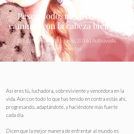
Pese a todo, no te rindes…
caminas con la cabeza bien alta
©
Edith Cervera
|
15 junio, 2016
|
Autoayuda
,
Sentimientos
Así eres tú, luchadora, sobreviviente y vencedora en la
vida. Aún con todo lo que has tenido en contra estás ahí,
progresando, adaptándote, y haciéndote más fuerte
cada día.
Dicen que la mejor manera de enfrentar al mundo es