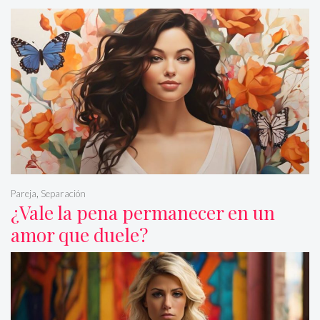
Pareja
,
Separación
¿Vale la pena permanecer en un
amor que duele?