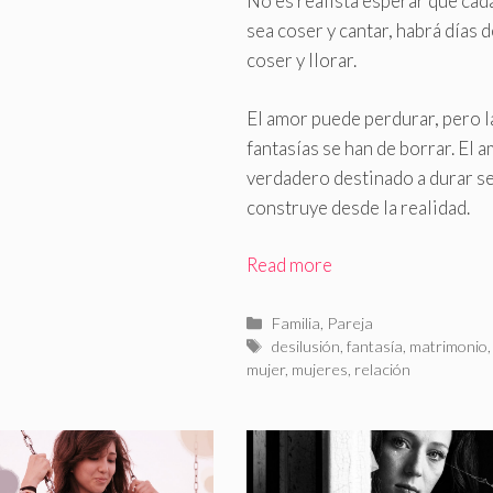
No es realista esperar que cad
sea coser y cantar, habrá días d
coser y llorar.
El amor puede perdurar, pero l
fantasías se han de borrar. El 
verdadero destinado a durar s
construye desde la realidad.
Read more
Categorías
Familia
,
Pareja
Etiquetas
desilusión
,
fantasía
,
matrimonio
,
mujer
,
mujeres
,
relación