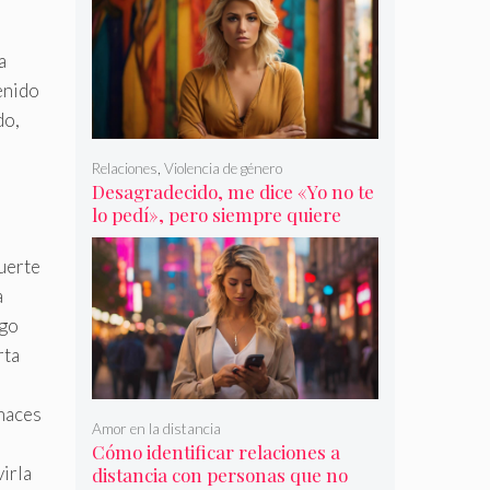
a
enido
do,
Relaciones
,
Violencia de género
Desagradecido, me dice «Yo no te
lo pedí», pero siempre quiere
más
uerte
a
lgo
rta
 haces
Amor en la distancia
Cómo identificar relaciones a
virla
distancia con personas que no