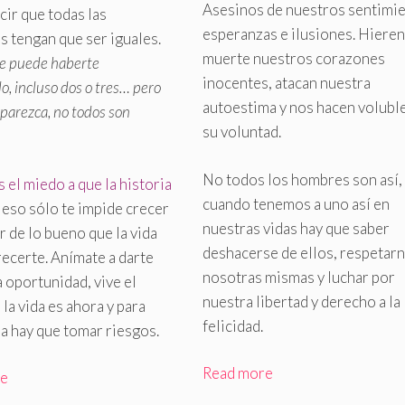
Asesinos de nuestros sentimie
cir que todas las
esperanzas e ilusiones. Hieren
s tengan que ser iguales
.
muerte nuestros corazones
e puede haberte
inocentes, atacan nuestra
o, incluso dos o tres… pero
autoestima y nos hacen voluble
 parezca, no todos son
su voluntad.
No todos los hombres son así,
s el miedo a que la historia
cuando tenemos a uno así en
eso sólo te impide crecer
nuestras vidas hay que saber
ar de lo bueno que la vida
deshacerse de ellos, respetarn
ecerte. Anímate a darte
nosotras mismas y luchar por
 oportunidad, vive el
nuestra libertad y derecho a la
 la vida es ahora y para
felicidad.
la hay que tomar riesgos.
Read more
re