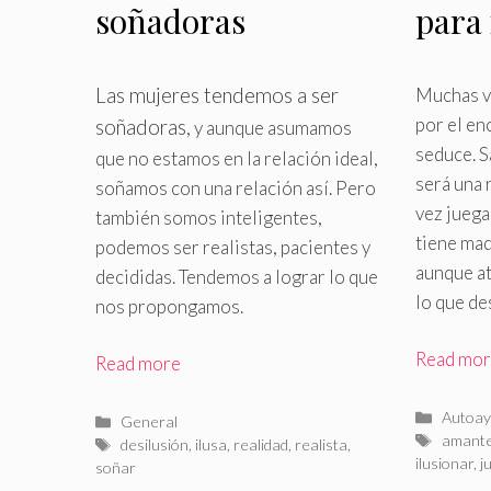
soñadoras
para
y ju
Las mujeres tendemos a ser
Muchas v
por el en
soñadoras,
y aunque asumamos
seduce
.
S
que no estamos en la relación ideal,
será una 
soñamos con una relación así
.
Pero
vez juega
también somos inteligentes,
tiene mad
podemos ser realistas, pacientes y
aunque at
decididas. Tendemos a lograr lo que
lo que d
nos propongamos.
Read mo
Read more
Catego
Autoay
Categorías
General
Etiquet
amant
Etiquetas
desilusión
,
ilusa
,
realidad
,
realista
,
ilusionar
,
j
soñar