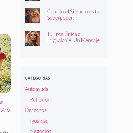
Cuando el Silencio es tu
Superpoder:
Descubriendo la Magia
de Callar
Tú Eres Única e
Inigualable: Un Mensaje
Empoderador para Todas
las Mujeres
CATEGORÍAS
Autoayuda
Reflexión
ar
estro
Derechos
Igualdad
Negocios