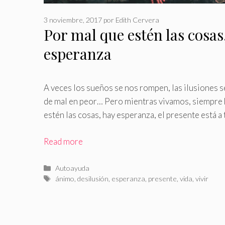
3 noviembre, 2017
por
Edith Cervera
Por mal que estén las cosas
esperanza
A veces los sueños se nos rompen, las ilusiones s
de mal en peor… Pero mientras vivamos, siempre
estén las cosas, hay esperanza, el presente está a 
Read more
Categorías
Autoayuda
Etiquetas
ánimo
,
desilusión
,
esperanza
,
presente
,
vida
,
vivir