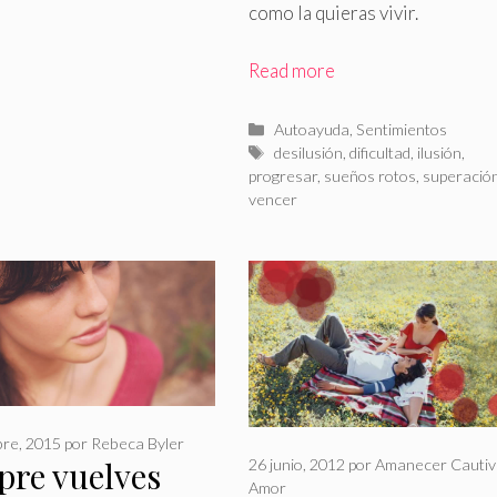
como la quieras vivir.
Read more
Categorías
Autoayuda
,
Sentimientos
Etiquetas
desilusión
,
dificultad
,
ilusión
,
progresar
,
sueños rotos
,
superació
vencer
bre, 2015
por
Rebeca Byler
pre vuelves
26 junio, 2012
por
Amanecer Cautiv
Amor