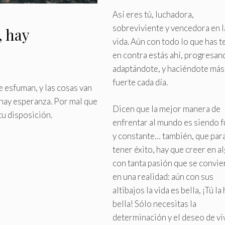
alta
Así eres tú, luchadora,
sobreviviente y vencedora en l
, hay
vida
.
Aún con todo lo que has t
en contra estás ahí, progresan
adaptándote, y haciéndote más
fuerte cada día.
e esfuman, y las cosas van
 hay esperanza
.
Por mal que
Dicen que la mejor manera de
tu disposición.
enfrentar al mundo es siendo f
y constante… también, que par
tener éxito, hay que creer en a
con tanta pasión que se convie
en una realidad: aún con sus
altibajos la vida es bella, ¡Tú la
bella! Sólo necesitas la
determinación y el deseo de vi