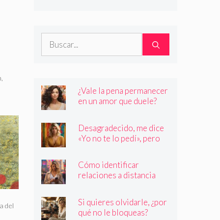
son quienes dicen ser
Buscar:
n
,
¿Vale la pena permanecer
en un amor que duele?
Desagradecido, me dice
«Yo no te lo pedí», pero
siempre quiere más
Cómo identificar
relaciones a distancia
con personas que no son
quienes dicen ser
Si quieres olvidarle, ¿por
a del
qué no le bloqueas?