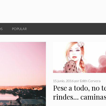
OS
POPULAR
15 junio, 2016
por
Edith Cervera
Pese a todo, no t
rindes… camina
con la cabeza bi