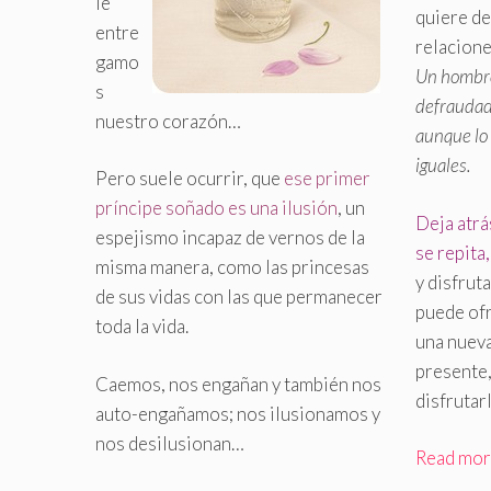
le
quiere de
entre
relacione
gamo
Un hombr
s
defraudad
nuestro corazón…
aunque lo
iguales.
Pero suele ocurrir, que
ese primer
príncipe soñado es una ilusión
, un
Deja atrá
espejismo incapaz de vernos de la
se repita,
misma manera, como las princesas
y disfrut
de sus vidas con las que permanecer
puede ofr
toda la vida.
una nueva
presente,
Caemos, nos engañan y también nos
disfrutar
auto-engañamos; nos ilusionamos y
nos desilusionan…
Read mo