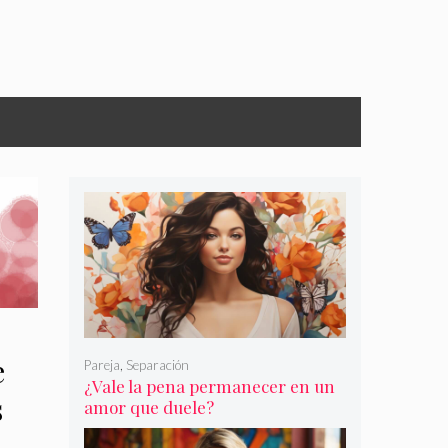
e
Pareja
,
Separación
¿Vale la pena permanecer en un
s
amor que duele?
en