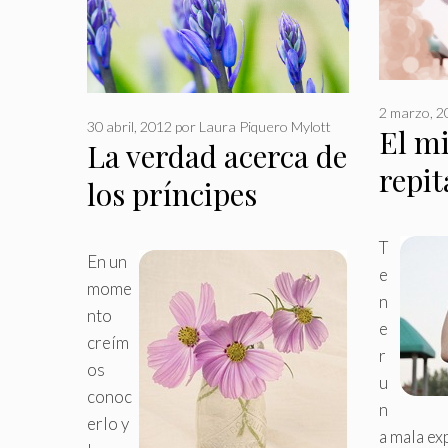
2 marzo, 2
30 abril, 2012
por
Laura Piquero Mylott
El mi
La verdad acerca de
repit
los príncipes
T
En un
e
mome
n
nto
e
creím
r
os
u
conoc
n
erlo y
a mala ex