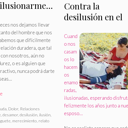
 ilusionarme…
Contra la
gar conmigo
desilusión en el
eces nos dejamos llevar
matrimonio
canto del hombre que nos
Cuand
abemos que difícilmente
o nos
relación duradera, que tal
casam
 con nosotros, aún no
os lo
urez, o es alguien que
hacem
ractivo, nunca podrá darte
os
eseas…
enamo
radas,
re
ilusionadas, esperando disfrut
felizmente los años junto a nu
rías
uda
,
Dolor
,
Relaciones
esposo…
as
e
,
desamor
,
desilusión
,
ilusión
,
uguete
,
merecimiento
,
relato