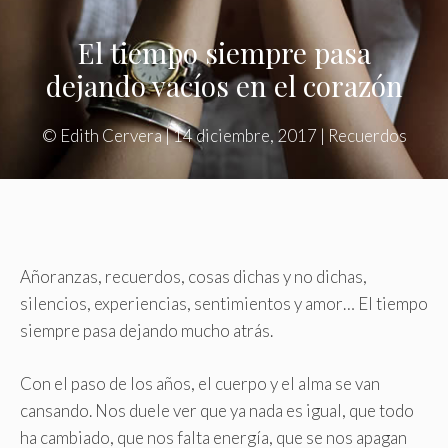
El tiempo siempre pasa
dejando vacíos en el corazón
©
Edith Cervera
|
14 diciembre, 2017
|
Recuerdos
Añoranzas, recuerdos, cosas dichas y no dichas,
silencios, experiencias, sentimientos y amor… El tiempo
siempre pasa dejando mucho atrás.
Con el paso de los años, el cuerpo y el alma se van
cansando. Nos duele ver que ya nada es igual, que todo
ha cambiado, que nos falta energía, que se nos apagan