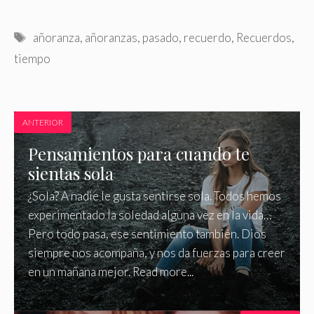
Etiquetas
añoranza
,
añoranzas
,
pasado
,
recuerdo
,
Recuerdos
,
tiempo
ANTERIOR
Pensamientos para cuando te
sientas sola
¿Sola? A nadie le gusta sentirse sola. Todos hemos
experimentado la soledad alguna vez en la vida…
Pero todo pasa, ese sentimiento también. Dios
siempre nos acompaña, y nos da fuerzas para creer
en un mañana mejor. Read more...