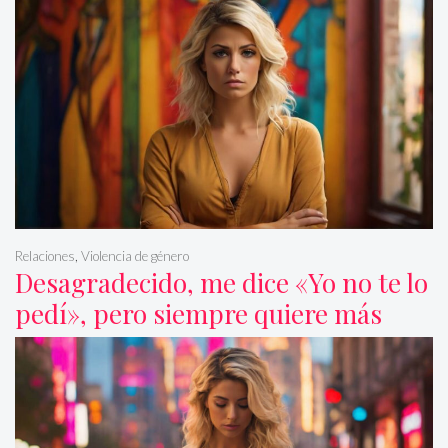
Relaciones
,
Violencia de género
Desagradecido, me dice «Yo no te lo
pedí», pero siempre quiere más