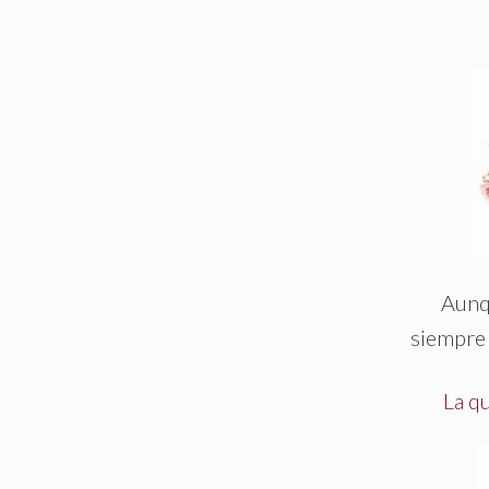
Aunq
siempre 
La qu