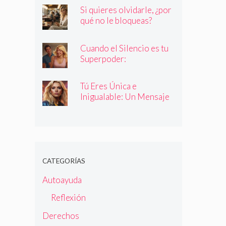
quienes dicen ser
Si quieres olvidarle, ¿por
qué no le bloqueas?
Cuando el Silencio es tu
Superpoder:
Descubriendo la Magia
de Callar
Tú Eres Única e
Inigualable: Un Mensaje
Empoderador para Todas
las Mujeres
CATEGORÍAS
Autoayuda
Reflexión
Derechos