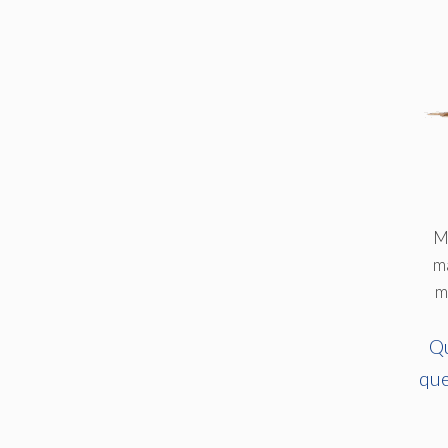
M
m
m
Qu
que