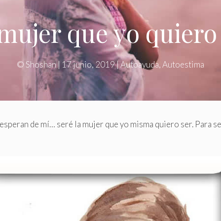
mujer que yo quiero
©
Shoshan
|
17 junio, 2019
|
Autoayuda
,
Autoestima
 esperan de mí… seré la mujer que yo misma quiero ser. Para s