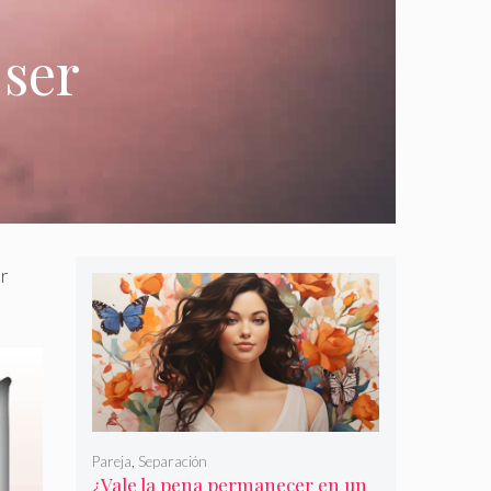
 ser
er
Pareja
,
Separación
¿Vale la pena permanecer en un