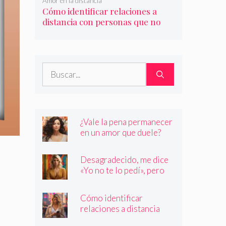
Amor en la distancia
Cómo identificar relaciones a
distancia con personas que no
son quienes dicen ser
Buscar:
¿Vale la pena permanecer
en un amor que duele?
Desagradecido, me dice
«Yo no te lo pedí», pero
siempre quiere más
Cómo identificar
relaciones a distancia
con personas que no son