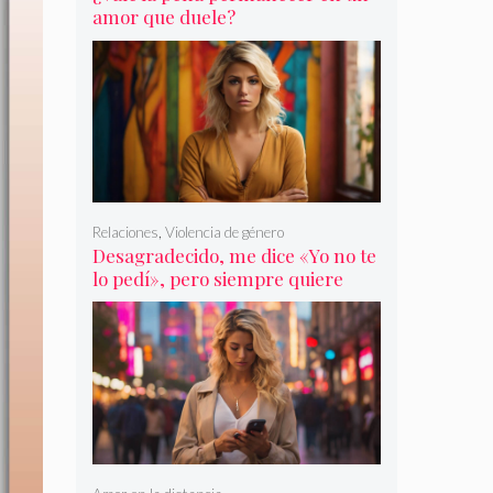
amor que duele?
Relaciones
,
Violencia de género
Desagradecido, me dice «Yo no te
lo pedí», pero siempre quiere
más