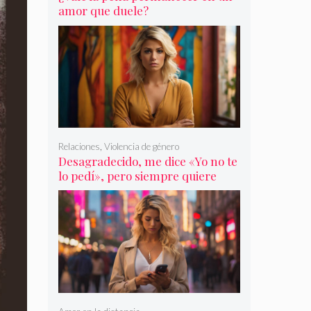
amor que duele?
Relaciones
,
Violencia de género
Desagradecido, me dice «Yo no te
lo pedí», pero siempre quiere
más