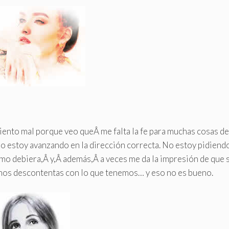
ento mal porque veo queÂ me falta la fe para muchas cosas de
 no estoy avanzando en la dirección correcta. No estoy pidiend
mo debiera,Â y,Â además,Â a veces me da la impresión de que 
mos descontentas con lo que tenemos… y eso no es bueno
.