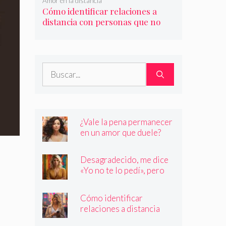
Amor en la distancia
Cómo identificar relaciones a
distancia con personas que no
son quienes dicen ser
Buscar:
¿Vale la pena permanecer
en un amor que duele?
Desagradecido, me dice
«Yo no te lo pedí», pero
siempre quiere más
Cómo identificar
relaciones a distancia
con personas que no son