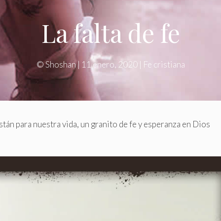
La falta de fe
©
Shoshan
|
11 enero, 2020
|
Fe cristiana
stán para nuestra vida, un granito de fe y esperanza en Dios