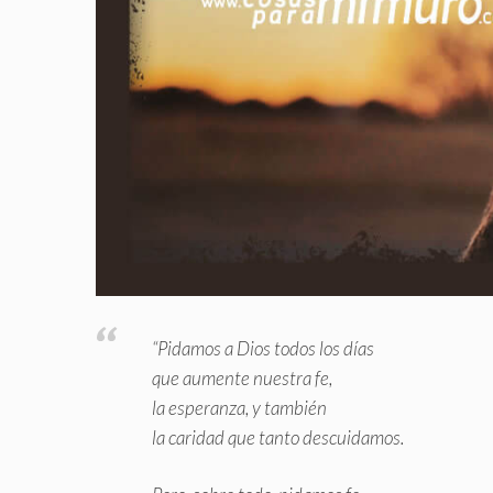
“Pidamos a Dios todos los días
que aumente nuestra fe,
la esperanza, y también
la caridad que tanto descuidamos.