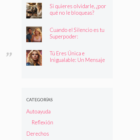
quienes dicen ser
Si quieres olvidarle, ¿por
qué no le bloqueas?
Cuando el Silencio es tu
Superpoder:
Descubriendo la Magia
de Callar
Tú Eres Única e
Inigualable: Un Mensaje
Empoderador para Todas
las Mujeres
CATEGORÍAS
Autoayuda
Reflexión
Derechos