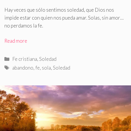
Hay veces que sólo sentimos soledad, que Dios nos
impide estar con quien nos pueda amar
.
Solas, sin amor…
no perdamos la fe.
Read more
Categorías
Fe cristiana
,
Soledad
Etiquetas
abandono
,
fe
,
sola
,
Soledad