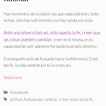
Hay momentos de la vida en las que nada sale bien, todo
va mal, sólo hay sufrimiento y no hay salida a la vista
.
Ante una adversidad así, sólo queda la fe, creer que
las cosas pueden cambiar,
creer en ti misma, en tu
capacidad de salir adelante forjando tu propio destino.
Ese pequeño acto de fe puede hacer la diferencia.
Cree,
ten fe, la vida cambiará si tú lo crees así.
Read more
Categorías
Autoayuda
Etiquetas
actitud
,
Autoayuda
,
cambiar
,
creer
,
esperanza
,
fe