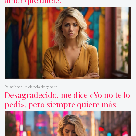
amor que duele?
Relaciones
,
Violencia de género
Desagradecido, me dice «Yo no te lo
pedí», pero siempre quiere más