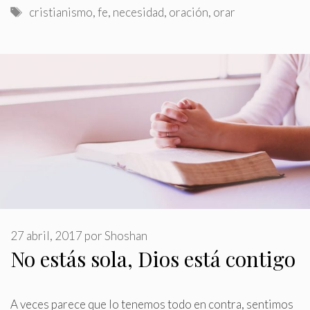
Etiquetas
cristianismo
,
fe
,
necesidad
,
oración
,
orar
27 abril, 2017
por
Shoshan
No estás sola, Dios está contigo
A veces parece que lo tenemos todo en contra, sentimos