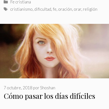
Categorías
Fe cristiana
Etiquetas
cristianismo
,
dificultad
,
fe
,
oración
,
orar
,
religión
7 octubre, 2018
por
Shoshan
Cómo pasar los días difíciles