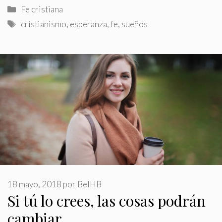
Categorías
Fe cristiana
Etiquetas
cristianismo
,
esperanza
,
fe
,
sueños
18 mayo, 2018
por
BelHB
Si tú lo crees, las cosas podrán
cambiar