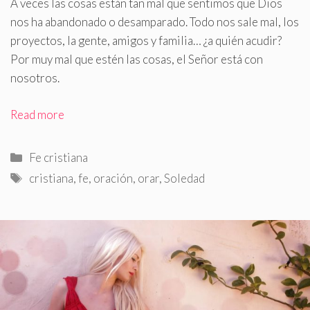
A veces las cosas están tan mal que sentimos que Dios
nos ha abandonado o desamparado
.
Todo nos sale mal, los
proyectos, la gente, amigos y familia… ¿a quién acudir?
Por muy mal que estén las cosas, el Señor está con
nosotros.
Read more
Categorías
Fe cristiana
Etiquetas
cristiana
,
fe
,
oración
,
orar
,
Soledad