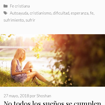
Categorías
Fe cristiana
Etiquetas
Autoayuda
,
cristianismo
,
dificultad
,
esperanza
,
fe
,
sufrimiento
,
sufrir
27 mayo, 2018
por
Shoshan
No todos los sueños se cumplen